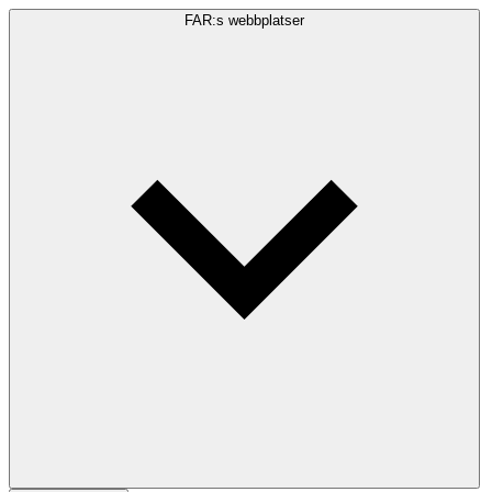
FAR:s webbplatser
Sökfråga
Sök