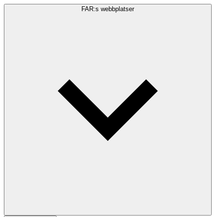
FAR:s webbplatser
Sökfråga
Sök