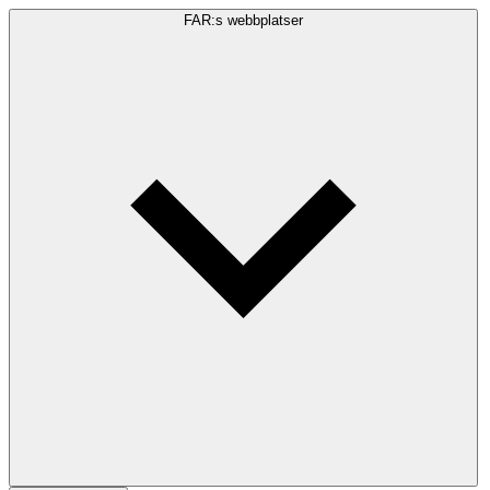
FAR:s webbplatser
Sökfråga
Sök