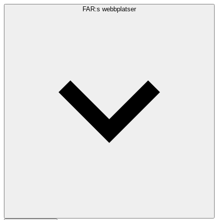
FAR:s webbplatser
Sökfråga
Sök