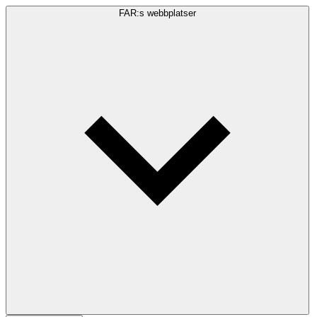
FAR:s webbplatser
Sökfråga
Sök