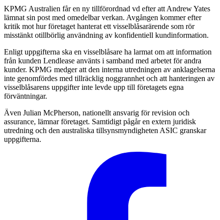
KPMG Australien får en ny tillförordnad vd efter att Andrew Yates
lämnat sin post med omedelbar verkan. Avgången kommer efter
kritik mot hur företaget hanterat ett visselblåsarärende som rör
misstänkt otillbörlig användning av konfidentiell kundinformation.
Enligt uppgifterna ska en visselblåsare ha larmat om att information
från kunden Lendlease använts i samband med arbetet för andra
kunder. KPMG medger att den interna utredningen av anklagelserna
inte genomfördes med tillräcklig noggrannhet och att hanteringen av
visselblåsarens uppgifter inte levde upp till företagets egna
förväntningar.
Även Julian McPherson, nationellt ansvarig för revision och
assurance, lämnar företaget. Samtidigt pågår en extern juridisk
utredning och den australiska tillsynsmyndigheten ASIC granskar
uppgifterna.