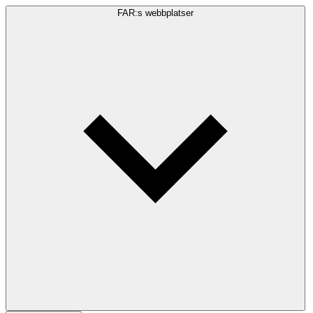
FAR:s webbplatser
Sökfråga
Sök