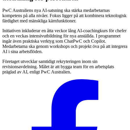
PwC Australiens nya AI-satsning ska stärka medarbetarnas
kompetens på alla nivåer. Fokus ligger på att kombinera teknologisk
färdighet med mänskliga kärnfunktioner.
Initiativen inkluderar en åtta veckor lång AI-coachingkurs för chefer
och en veckas intensivutbildning för nya anställda. I programmet
ingår även praktiska verktyg som ChatPwC och Copilot.
Medarbetarna ska genom workshops och projekt öva på att integrera
AI i sina arbetsflöden.
Företaget utvecklar samtidigt rekryteringen inom sin
revisionsavdelning. Målet är att bygga team för en arbetsplats
präglad av AI, enligt PwC Australien.