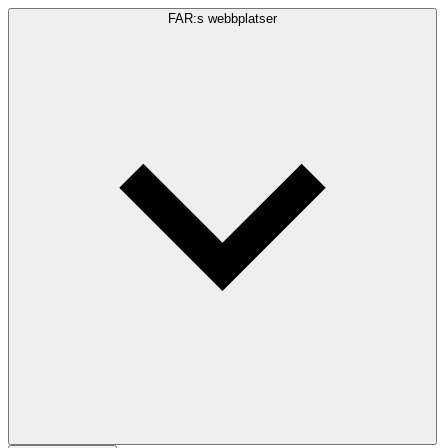
FAR:s webbplatser
Sökfråga
Sök