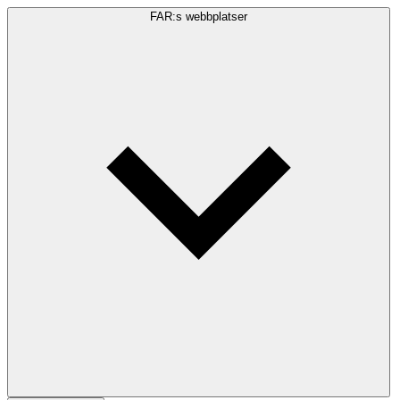
FAR:s webbplatser
Sökfråga
Sök