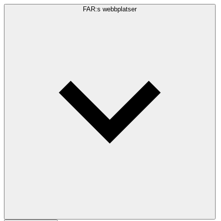
FAR:s webbplatser
Sökfråga
Sök