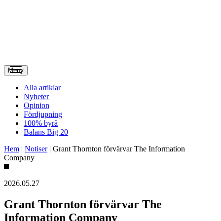
Meny
Alla artiklar
Nyheter
Opinion
Fördjupning
100% byrå
Balans Big 20
Hem
|
Notiser
|
Grant Thornton förvärvar The Information
Company
2026.05.27
Grant Thornton förvärvar The
Information Company