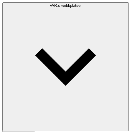
FAR:s webbplatser
Sökfråga
Sök