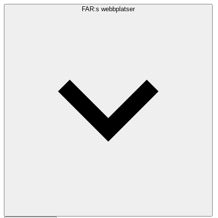
FAR:s webbplatser
Sökfråga
Sök