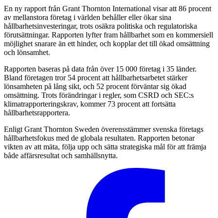
En ny rapport från Grant Thornton International visar att 86 procent
av mellanstora företag i världen behåller eller ökar sina
hållbarhetsinvesteringar, trots osäkra politiska och regulatoriska
förutsättningar. Rapporten lyfter fram hållbarhet som en kommersiell
möjlighet snarare än ett hinder, och kopplar det till ökad omsättning
och lönsamhet.
Rapporten baseras på data från över 15 000 företag i 35 länder.
Bland företagen tror 54 procent att hållbarhetsarbetet stärker
lönsamheten på lång sikt, och 52 procent förväntar sig ökad
omsättning. Trots förändringar i regler, som CSRD och SEC:s
klimatrapporteringskrav, kommer 73 procent att fortsätta
hållbarhetsrapportera.
Enligt Grant Thornton Sweden överensstämmer svenska företags
hållbarhetsfokus med de globala resultaten. Rapporten betonar
vikten av att mäta, följa upp och sätta strategiska mål för att främja
både affärsresultat och samhällsnytta.