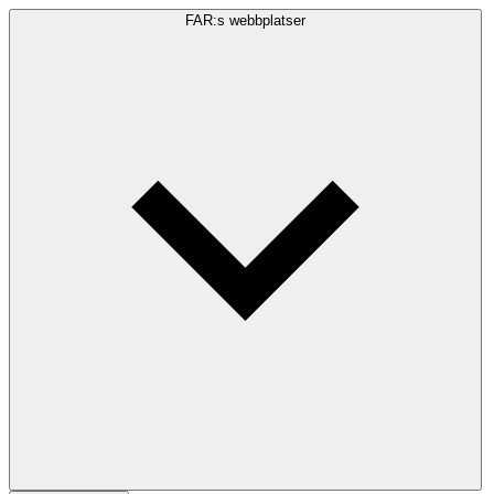
FAR:s webbplatser
Sökfråga
Sök