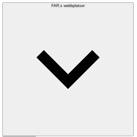
FAR:s webbplatser
Sökfråga
Sök