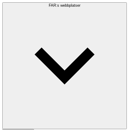
FAR:s webbplatser
Sökfråga
Sök