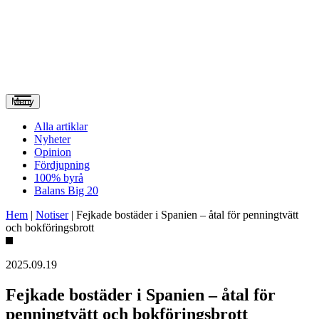
Meny
Alla artiklar
Nyheter
Opinion
Fördjupning
100% byrå
Balans Big 20
Hem
|
Notiser
|
Fejkade bostäder i Spanien – åtal för penningtvätt
och bokföringsbrott
2025.09.19
Fejkade bostäder i Spanien – åtal för
penningtvätt och bokföringsbrott