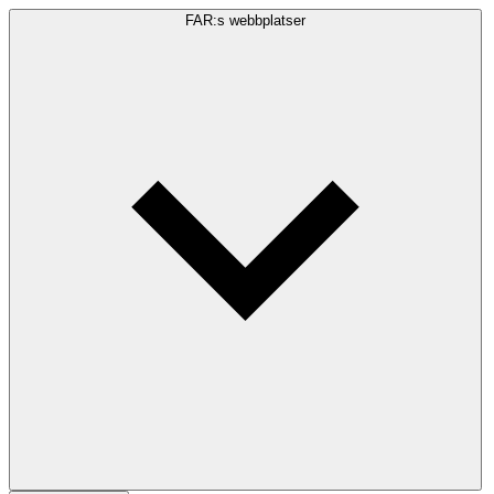
FAR:s webbplatser
Sökfråga
Sök