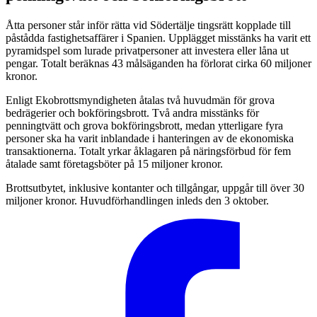
Åtta personer står inför rätta vid Södertälje tingsrätt kopplade till
påstådda fastighetsaffärer i Spanien. Upplägget misstänks ha varit ett
pyramidspel som lurade privatpersoner att investera eller låna ut
pengar. Totalt beräknas 43 målsäganden ha förlorat cirka 60 miljoner
kronor.
Enligt Ekobrottsmyndigheten åtalas två huvudmän för grova
bedrägerier och bokföringsbrott. Två andra misstänks för
penningtvätt och grova bokföringsbrott, medan ytterligare fyra
personer ska ha varit inblandade i hanteringen av de ekonomiska
transaktionerna. Totalt yrkar åklagaren på näringsförbud för fem
åtalade samt företagsböter på 15 miljoner kronor.
Brottsutbytet, inklusive kontanter och tillgångar, uppgår till över 30
miljoner kronor. Huvudförhandlingen inleds den 3 oktober.