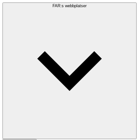
FAR:s webbplatser
Sökfråga
Sök