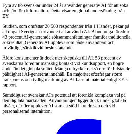
Fyra av tio svenskar under 24 år använder generativ AI för att söka
och jämföra information. Detta visar en global undersökning från
EY.
Studien, som omfattar 20 500 respondenter från 14 länder, pekar på
att unga i Sverige är drivande i att använda AI. Bland unga föredrar
43 procent AI-genererade söksammanfattningar framför traditionella
sökresultat. Generativ AI upplevs som både användbart och
trovärdigt, särskilt vid beslutsfattande.
Äldre konsumenter är dock mer skeptiska till AI. 53 procent av
svenskarna föredrar mänsklig kontakt vid kundsupport, en högre
andel än det globala snittet. Många uttrycker också oro för bristande
pålitlighet i AI-genererat innehåll. En majoritet efterfrågar större
transparens och tydlig märkning av AI-baserat material enligt EY:s
rapport.
Samtidigt ser svenskar AI:s potential att förenkla komplexa val på
den digitala marknaden. Användningen ligger dock under globala
nivåer, där fler upplever AI som ett stöd i kundresan och vid
personaliserad interaktion.