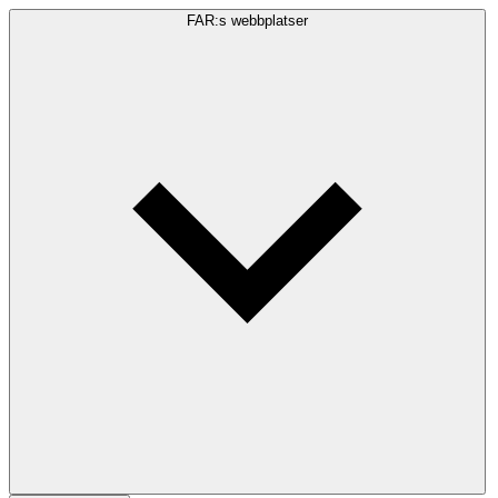
FAR:s webbplatser
Sökfråga
Sök