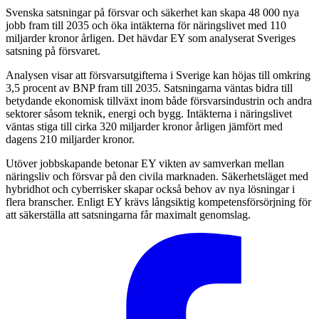
Svenska satsningar på försvar och säkerhet kan skapa 48 000 nya
jobb fram till 2035 och öka intäkterna för näringslivet med 110
miljarder kronor årligen. Det hävdar EY som analyserat Sveriges
satsning på försvaret.
Analysen visar att försvarsutgifterna i Sverige kan höjas till omkring
3,5 procent av BNP fram till 2035. Satsningarna väntas bidra till
betydande ekonomisk tillväxt inom både försvarsindustrin och andra
sektorer såsom teknik, energi och bygg. Intäkterna i näringslivet
väntas stiga till cirka 320 miljarder kronor årligen jämfört med
dagens 210 miljarder kronor.
Utöver jobbskapande betonar EY vikten av samverkan mellan
näringsliv och försvar på den civila marknaden. Säkerhetsläget med
hybridhot och cyberrisker skapar också behov av nya lösningar i
flera branscher. Enligt EY krävs långsiktig kompetensförsörjning för
att säkerställa att satsningarna får maximalt genomslag.