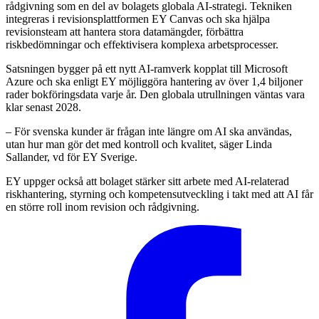
rådgivning som en del av bolagets globala AI-strategi. Tekniken
integreras i revisionsplattformen EY Canvas och ska hjälpa
revisionsteam att hantera stora datamängder, förbättra
riskbedömningar och effektivisera komplexa arbetsprocesser.
Satsningen bygger på ett nytt AI-ramverk kopplat till Microsoft
Azure och ska enligt EY möjliggöra hantering av över 1,4 biljoner
rader bokföringsdata varje år. Den globala utrullningen väntas vara
klar senast 2028.
– För svenska kunder är frågan inte längre om AI ska användas,
utan hur man gör det med kontroll och kvalitet, säger Linda
Sallander, vd för EY Sverige.
EY uppger också att bolaget stärker sitt arbete med AI-relaterad
riskhantering, styrning och kompetensutveckling i takt med att AI får
en större roll inom revision och rådgivning.