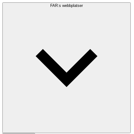
FAR:s webbplatser
Sökfråga
Sök