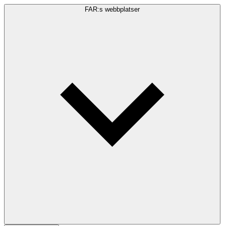
FAR:s webbplatser
Sökfråga
Sök