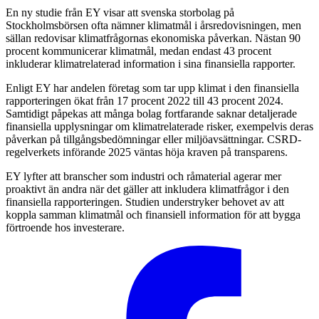
En ny studie från EY visar att svenska storbolag på
Stockholmsbörsen ofta nämner klimatmål i årsredovisningen, men
sällan redovisar klimatfrågornas ekonomiska påverkan. Nästan 90
procent kommunicerar klimatmål, medan endast 43 procent
inkluderar klimatrelaterad information i sina finansiella rapporter.
Enligt EY har andelen företag som tar upp klimat i den finansiella
rapporteringen ökat från 17 procent 2022 till 43 procent 2024.
Samtidigt påpekas att många bolag fortfarande saknar detaljerade
finansiella upplysningar om klimatrelaterade risker, exempelvis deras
påverkan på tillgångsbedömningar eller miljöavsättningar. CSRD-
regelverkets införande 2025 väntas höja kraven på transparens.
EY lyfter att branscher som industri och råmaterial agerar mer
proaktivt än andra när det gäller att inkludera klimatfrågor i den
finansiella rapporteringen. Studien understryker behovet av att
koppla samman klimatmål och finansiell information för att bygga
förtroende hos investerare.