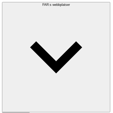
FAR:s webbplatser
Sökfråga
Sök