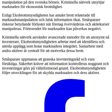
manipulation på den svenska börsen. Kriminella nätverk utnyttjar
marknaden för ekonomisk brottslighet.
Enligt Ekobrottsmyndigheten har antalet brott relaterade till
marknadsmanipulation och falsk information ökat. Småsparare
riskerar betydande förluster när företag övervärderas och aktiekurser
manipuleras. Förtroendet för marknaden kan påverkas negativt.
Kriminella nätverk använder avancerade metoder för att anonymt nå
investerare. Ekobrottsmyndigheten arbetar med att identifiera och
utreda upplägg som hotar marknadens integritet. Samarbete med
andra aktörer är centralt för att motverka dessa brott.
Småsparare uppmanas att granska investeringsråd och vara
försiktiga. Säkerhet kräver att information kontrolleras noggrant och
investeringar görs på välinformerad grund. Ekobrottsmyndigheten
följer utvecklingen för att skydda marknaden och dess aktörer.