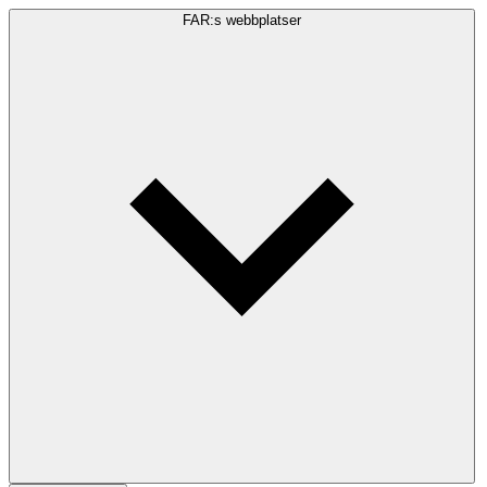
FAR:s webbplatser
Sökfråga
Sök