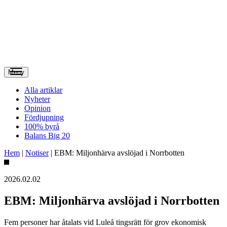
Meny
Alla artiklar
Nyheter
Opinion
Fördjupning
100% byrå
Balans Big 20
Hem
|
Notiser
|
EBM: Miljonhärva avslöjad i Norrbotten
2026.02.02
EBM: Miljonhärva avslöjad i Norrbotten
Fem personer har åtalats vid Luleå tingsrätt för grov ekonomisk