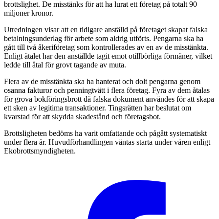
brottslighet. De misstänks för att ha lurat ett företag på totalt 90
miljoner kronor.
Utredningen visar att en tidigare anställd på företaget skapat falska
betalningsunderlag för arbete som aldrig utförts. Pengarna ska ha
gått till två åkeriföretag som kontrollerades av en av de misstänkta.
Enligt åtalet har den anställde tagit emot otillbörliga förmåner, vilket
ledde till åtal för grovt tagande av muta.
Flera av de misstänkta ska ha hanterat och dolt pengarna genom
osanna fakturor och penningtvätt i flera företag. Fyra av dem åtalas
för grova bokföringsbrott då falska dokument användes för att skapa
ett sken av legitima transaktioner. Tingsrätten har beslutat om
kvarstad för att skydda skadestånd och företagsbot.
Brottsligheten bedöms ha varit omfattande och pågått systematiskt
under flera år. Huvudförhandlingen väntas starta under våren enligt
Ekobrottsmyndigheten.