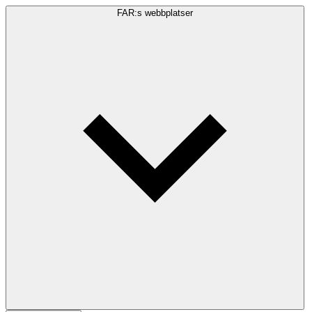
FAR:s webbplatser
Sökfråga
Sök