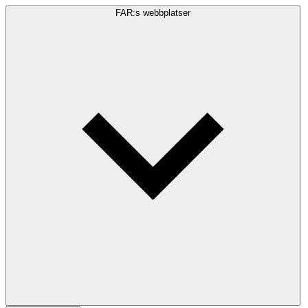
FAR:s webbplatser
Sökfråga
Sök