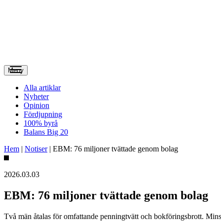
Meny
Alla artiklar
Nyheter
Opinion
Fördjupning
100% byrå
Balans Big 20
Hem
|
Notiser
|
EBM: 76 miljoner tvättade genom bolag
2026.03.03
EBM: 76 miljoner tvättade genom bolag
Två män åtalas för omfattande penningtvätt och bokföringsbrott. Minst 