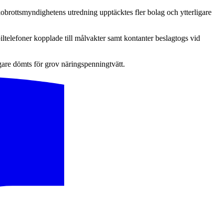
brottsmyndighetens utredning upptäcktes fler bolag och ytterligare
iltelefoner kopplade till målvakter samt kontanter beslagtogs vid
igare dömts för grov näringspenningtvätt.