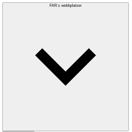
FAR:s webbplatser
Sökfråga
Sök