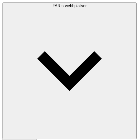
FAR:s webbplatser
Sökfråga
Sök