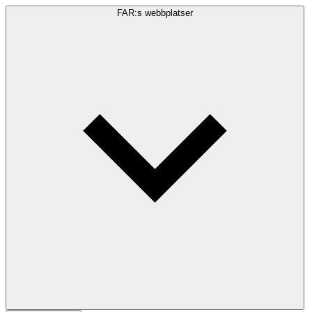
FAR:s webbplatser
Sökfråga
Sök