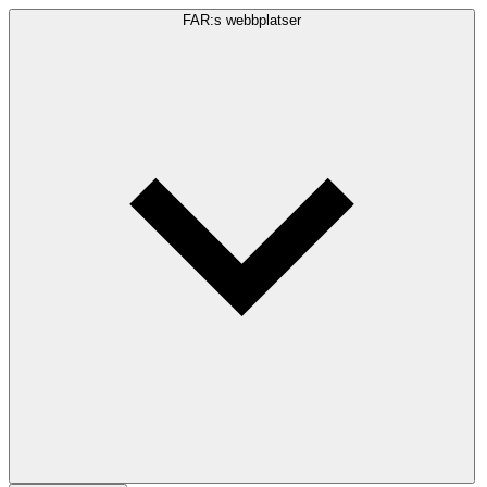
FAR:s webbplatser
Sökfråga
Sök