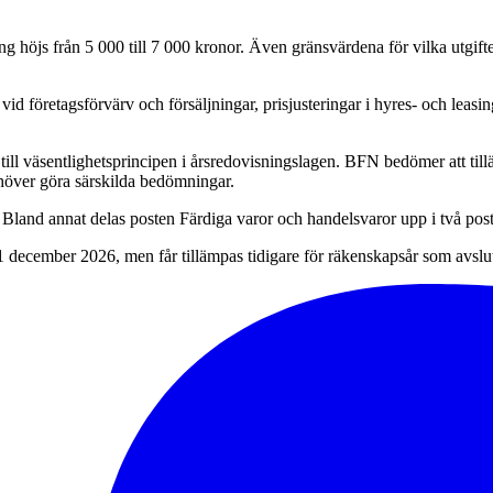
ng höjs från 5 000 till 7 000 kronor. Även gränsvärdena för vilka utgift
id företagsförvärv och försäljningar, prisjusteringar i hyres- och leasin
g till väsentlighetsprincipen i årsredovisningslagen. BFN bedömer att ti
ehöver göra särskilda bedömningar.
. Bland annat delas posten Färdiga varor och handelsvaror upp i två p
31 december 2026, men får tillämpas tidigare för räkenskapsår som avsl