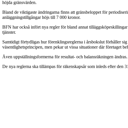
höjda gränsvärden.
Bland de viktigaste ändringarna finns att gränsbeloppet för periodiseri
anläggningstillgångar höjs till 7 000 kronor.
BFN har också infört nya regler för bland annat tilläggsköpeskillingar v
tjänster.
Samtidigt förtydligas hur förenklingsreglerna i årsbokslut förhåller si
väsentlighetsprincipen, men pekar ut vissa situationer där företaget b
Även uppställningsformerna för resultat- och balansräkningen ändras
De nya reglerna ska tillämpas för räkenskapsår som inleds efter den 