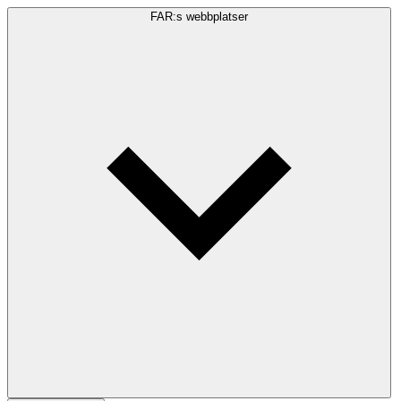
FAR:s webbplatser
Sökfråga
Sök