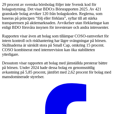
29 procent av svenska börsbolag följer inte Svensk kod för
bolagsstyrning. Det visar BDO:s Börsrapporten 2025. Av 421
granskade bolag avviker 120 från bolagskoden. Reglerna, som
baseras på principen “följ eller förklara”, syftar till att stärka
transparensen på aktiemarknaden. Avvikelser utan förklaringar kan
enligt BDO försvåra insynen för investerare och andra intressenter.
Rapporten visar även att bolag som tillämpar COSO-ramverket för
intern kontroll och riskhantering har lägre svängningar på börsen.
Skillnaderna är särskilt stora på Small Cap, omkring 15 procent.
COSO kombinerat med internrevision kan öka stabiliteten
ytterligare.
Dessutom visar rapporten att bolag med jämställda presterar bättre
på börsen. Under 2024 hade dessa bolag en genomsnittlig
avkastning på 5,85 procent, jämfört med 2,62 procent för bolag med
mansdominerade styrelser.