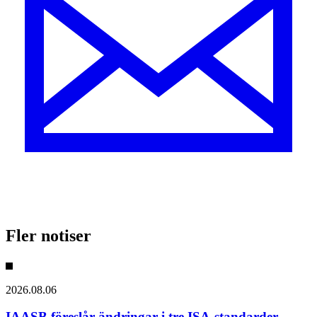
Fler notiser
2026.08.06
IAASB föreslår ändringar i tre ISA-standarder