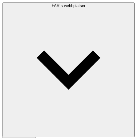
FAR:s webbplatser
Sökfråga
Sök