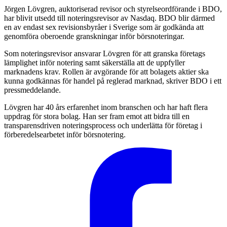
Jörgen Lövgren, auktoriserad revisor och styrelseordförande i BDO,
har blivit utsedd till noteringsrevisor av Nasdaq. BDO blir därmed
en av endast sex revisionsbyråer i Sverige som är godkända att
genomföra oberoende granskningar inför börsnoteringar.
Som noteringsrevisor ansvarar Lövgren för att granska företags
lämplighet inför notering samt säkerställa att de uppfyller
marknadens krav. Rollen är avgörande för att bolagets aktier ska
kunna godkännas för handel på reglerad marknad, skriver BDO i ett
pressmeddelande.
Lövgren har 40 års erfarenhet inom branschen och har haft flera
uppdrag för stora bolag. Han ser fram emot att bidra till en
transparensdriven noteringsprocess och underlätta för företag i
förberedelsearbetet inför börsnotering.