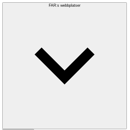
FAR:s webbplatser
Sökfråga
Sök