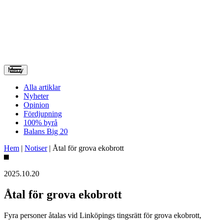
Meny
Alla artiklar
Nyheter
Opinion
Fördjupning
100% byrå
Balans Big 20
Hem
|
Notiser
|
Åtal för grova ekobrott
2025.10.20
Åtal för grova ekobrott
Fyra personer åtalas vid Linköpings tingsrätt för grova ekobrott,