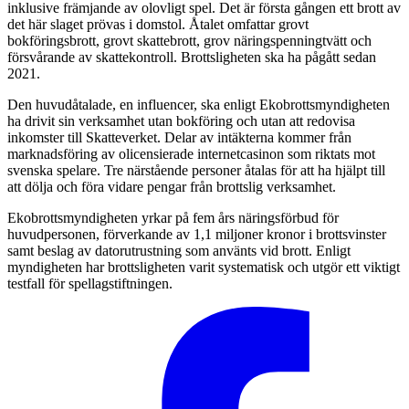
inklusive främjande av olovligt spel. Det är första gången ett brott av
det här slaget prövas i domstol. Åtalet omfattar grovt
bokföringsbrott, grovt skattebrott, grov näringspenningtvätt och
försvårande av skattekontroll. Brottsligheten ska ha pågått sedan
2021.
Den huvudåtalade, en influencer, ska enligt Ekobrottsmyndigheten
ha drivit sin verksamhet utan bokföring och utan att redovisa
inkomster till Skatteverket. Delar av intäkterna kommer från
marknadsföring av olicensierade internetcasinon som riktats mot
svenska spelare. Tre närstående personer åtalas för att ha hjälpt till
att dölja och föra vidare pengar från brottslig verksamhet.
Ekobrottsmyndigheten yrkar på fem års näringsförbud för
huvudpersonen, förverkande av 1,1 miljoner kronor i brottsvinster
samt beslag av datorutrustning som använts vid brott. Enligt
myndigheten har brottsligheten varit systematisk och utgör ett viktigt
testfall för spellagstiftningen.