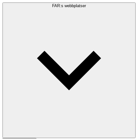
FAR:s webbplatser
Sökfråga
Sök