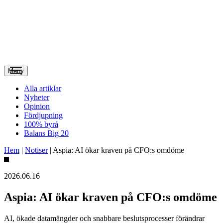
Meny
Alla artiklar
Nyheter
Opinion
Fördjupning
100% byrå
Balans Big 20
Hem
|
Notiser
|
Aspia: AI ökar kraven på CFO:s omdöme
2026.06.16
Aspia: AI ökar kraven på CFO:s omdöme
AI, ökade datamängder och snabbare beslutsprocesser förändrar