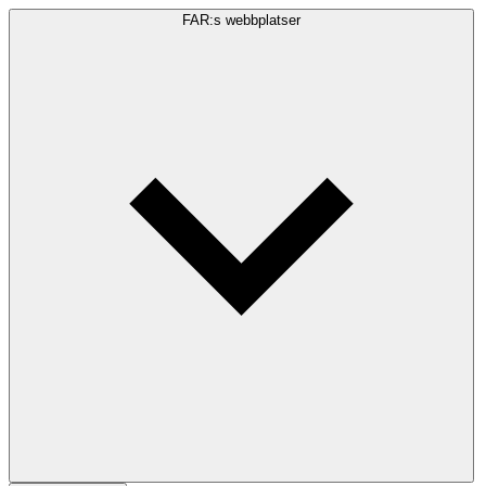
FAR:s webbplatser
Sökfråga
Sök