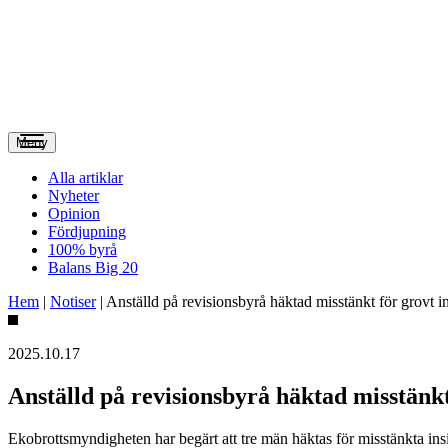
Meny
Alla artiklar
Nyheter
Opinion
Fördjupning
100% byrå
Balans Big 20
Hem
|
Notiser
|
Anställd på revisionsbyrå häktad misstänkt för grovt i
2025.10.17
Anställd på revisionsbyrå häktad misstänk
Ekobrottsmyndigheten har begärt att tre män häktas för misstänkta insi