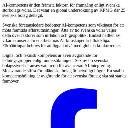
AI-kompetens är den främsta faktorn för framgång enligt svenska
storbolags-vd:ar. Det visar en global undersökning av KPMG där 25
svenska bolag deltagit.
Svenska företagsledare bedömer AI-kompetens som viktigast för att
möta framtida affärsutmaningar. Åtta av tio svenska vd:ar väljer
detta över faktorer som inflation och geopolitik. Endast hälften av
vd:arna anser att medarbetarnas AI-kunskaper är tillräckliga.
Förbättringar behövs för att ligga i nivå med globala konkurrenter.
Digital och teknisk kompetens är även avgörande för
ledningsgrupper enligt undersökningen. Sex av tio svenska
bolagsstyrelser anses vara redo för avancerad AI-integrering.
Motsvarande siffra för utländska bolag är betydligt högre. En snabb
kompetenshöjning är avgörande för att svenska företag ska stå starka
framöver.