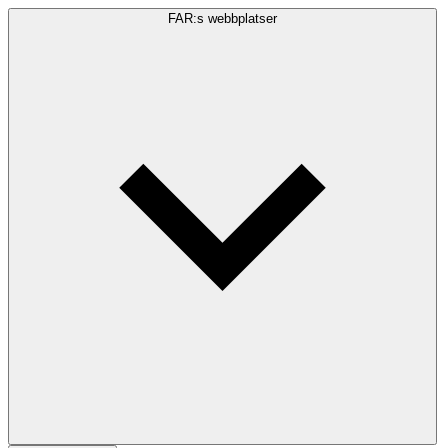
FAR:s webbplatser
Sökfråga
Sök