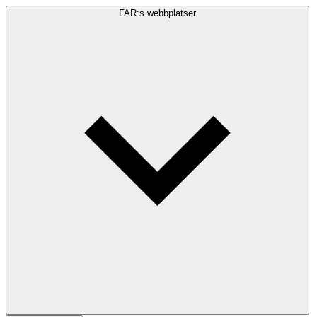
FAR:s webbplatser
Sökfråga
Sök