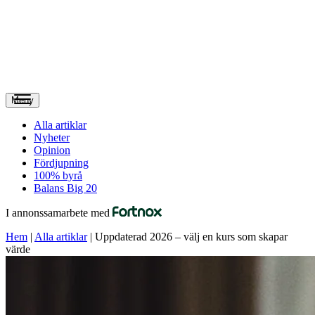
Meny
Alla artiklar
Nyheter
Opinion
Fördjupning
100% byrå
Balans Big 20
I annonssamarbete med
Hem
|
Alla artiklar
|
Uppdaterad 2026 – välj en kurs som skapar
värde