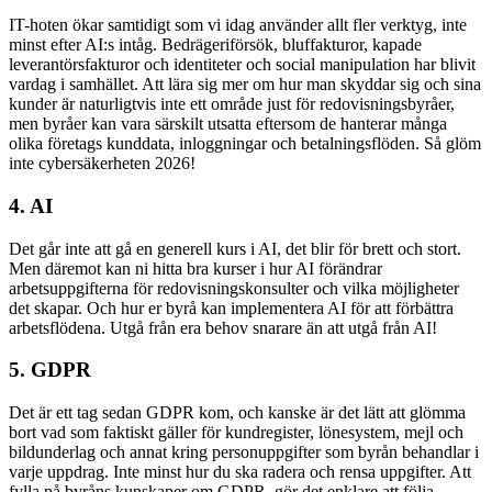
IT-hoten ökar samtidigt som vi idag använder allt fler verktyg, inte
minst efter AI:s intåg. Bedrägeriförsök, bluffakturor, kapade
leverantörsfakturor och identiteter och social manipulation har blivit
vardag i samhället. Att lära sig mer om hur man skyddar sig och sina
kunder är naturligtvis inte ett område just för redovisningsbyråer,
men byråer kan vara särskilt utsatta eftersom de hanterar många
olika företags kunddata, inloggningar och betalningsflöden. Så glöm
inte cybersäkerheten 2026!
4. AI
Det går inte att gå en generell kurs i AI, det blir för brett och stort.
Men däremot kan ni hitta bra kurser i hur AI förändrar
arbetsuppgifterna för redovisningskonsulter och vilka möjligheter
det skapar. Och hur er byrå kan implementera AI för att förbättra
arbetsflödena. Utgå från era behov snarare än att utgå från AI!
5. GDPR
Det är ett tag sedan GDPR kom, och kanske är det lätt att glömma
bort vad som faktiskt gäller för kundregister, lönesystem, mejl och
bildunderlag och annat kring personuppgifter som byrån behandlar i
varje uppdrag. Inte minst hur du ska radera och rensa uppgifter. Att
fylla på byråns kunskaper om GDPR, gör det enklare att följa