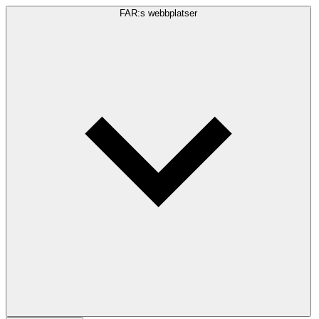
FAR:s webbplatser
Sökfråga
Sök