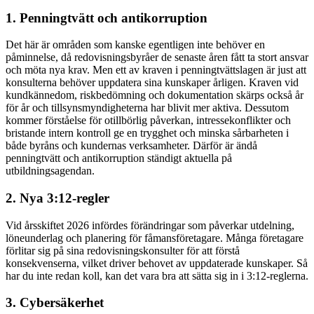
1. Penningtvätt och antikorruption
Det här är områden som kanske egentligen inte behöver en
påminnelse, då redovisningsbyråer de senaste åren fått ta stort ansvar
och möta nya krav. Men ett av kraven i penningtvättslagen är just att
konsulterna behöver uppdatera sina kunskaper årligen. Kraven vid
kundkännedom, riskbedömning och dokumentation skärps också år
för år och tillsynsmyndigheterna har blivit mer aktiva. Dessutom
kommer förståelse för otillbörlig påverkan, intressekonflikter och
bristande intern kontroll ge en trygghet och minska sårbarheten i
både byråns och kundernas verksamheter. Därför är ändå
penningtvätt och antikorruption ständigt aktuella på
utbildningsagendan.
2. Nya 3:12-regler
Vid årsskiftet 2026 infördes förändringar som påverkar utdelning,
löneunderlag och planering för fåmansföretagare. Många företagare
förlitar sig på sina redovisningskonsulter för att förstå
konsekvenserna, vilket driver behovet av uppdaterade kunskaper. Så
har du inte redan koll, kan det vara bra att sätta sig in i 3:12-reglerna.
3. Cybersäkerhet