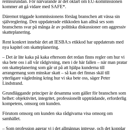
remissrundan. För närvarande är det oklart om EU-kommissionen
kommer att gå vidare med SAFE*.
Däremot triggade kommissionens förslag branschen att vässa sin
självreglering. Den uppdaterade etikkoden kan alltså ses som
branschens svar på många år av politiska diskussioner om aggressiv
skatteplanering.
Rent konkret innebär det att IESBA:s etikkod har uppdaterats med
nya kapitel om skatteplanering.
– Det är lite kaka på kaka eftersom det redan finns regler om hur vi
ska bete oss i all vår rådgivning, men i de här fallen – när man pratar
om skatteplanering som går ut på att hjälpa kunderna till
arrangemang som minskar skatt – så kan det finnas skäl till
ytterligare vägledning kring hur vi ska bete oss, säger Peter
Lindstrand.
Grundläggande principer är desamma som gäller för branschen som
helhet: objektivitet, integritet, professionellt uppträdande, erforderlig
kompetens, omsorg om kunden.
Förutom omsorg om kunden ska rådgivarna visa omsorg om
samhället.
– Som profession agerar vi i det allmännas intresse, och det kopplar