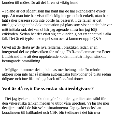
kunden till mötes för att det är en så viktig kund.
– Ibland är det sådant som har hänt när de här skandalerna dyker
upp. Att man inte har visat tillräcklig integritet helt enkelt, utan har
låtit saker passera som inte borde ha passerat. I de fallen är det
otroligt viktigt att ha dokumentation på plats som visar att det här var
mitt initiala råd, det var så här jag agerade alltså har jag följt
etikkoden. Sedan har det visat sig att kunden gjort ett annat val i alla
fall. Det är ett typiskt exempel som också kommer upp i Q&A.
Givet att de flesta av de nya reglerna i praktiken redan är en
integrerad del av yrkesetiken för många FAR-medlemmar tror Peter
Lindstrand inte att den uppdaterade koden innebär någon särskilt
betungande omställning.
– Möjligen kommer det att kännas mer betungande för mindre
aktörer som inte har så många automatiska funktioner på plats sedan
tidigare och inte lika många back office-funktioner.
Vad är då nytt för svenska skatterådgivare?
– Det jag tycker att etikkoden gör är att den ger lite extra stöd för
den yrkesetiska tanken medan vi utför våra uppdrag. Vi får lite mer
detaljerat stöd i de här svåra situationerna. Jag tycker också att
kopplingen till hållbarhet och CSR blir tydligare i det här nya