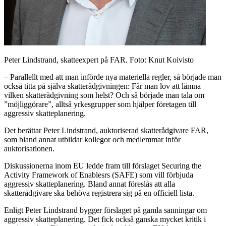
Peter Lindstrand, skatteexpert på FAR. Foto: Knut Koivisto
– Parallellt med att man införde nya materiella regler, så började man
också titta på själva skatterådgivningen: Får man lov att lämna
vilken skatterådgivning som helst? Och så började man tala om
”möjliggörare”, alltså yrkesgrupper som hjälper företagen till
aggressiv skatteplanering.
Det berättar Peter Lindstrand, auktoriserad skatterådgivare FAR,
som bland annat utbildar kollegor och medlemmar inför
auktorisationen.
Diskussionerna inom EU ledde fram till förslaget Securing the
Activity Framework of Enablesrs (SAFE) som vill förbjuda
aggressiv skatteplanering. Bland annat föreslås att alla
skatterådgivare ska behöva registrera sig på en officiell lista.
Enligt Peter Lindstrand bygger förslaget på gamla sanningar om
aggressiv skatteplanering. Det fick också ganska mycket kritik i