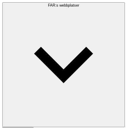
FAR:s webbplatser
Sökfråga
Sök