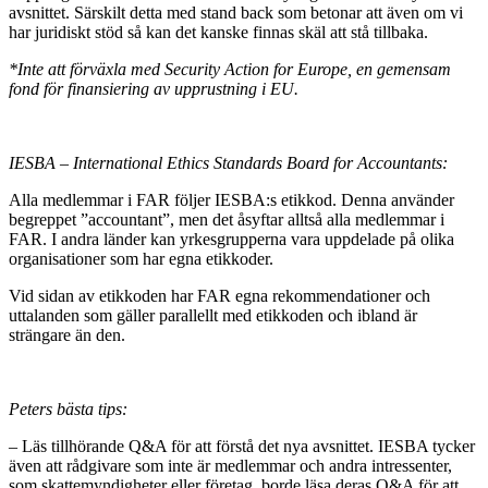
avsnittet. Särskilt detta med stand back som betonar att även om vi
har juridiskt stöd så kan det kanske finnas skäl att stå tillbaka.
*Inte att förväxla med Security Action for Europe, en gemensam
fond för finansiering av upprustning i EU.
IESBA – International Ethics Standards Board for Accountants:
Alla medlemmar i FAR följer IESBA:s etikkod. Denna använder
begreppet ”accountant”, men det åsyftar alltså alla medlemmar i
FAR. I andra länder kan yrkesgrupperna vara uppdelade på olika
organisationer som har egna etikkoder.
Vid sidan av etikkoden har FAR egna rekommendationer och
uttalanden som gäller parallellt med etikkoden och ibland är
strängare än den.
Peters bästa tips:
– Läs tillhörande Q&A för att förstå det nya avsnittet. IESBA tycker
även att rådgivare som inte är medlemmar och andra intressenter,
som skattemyndigheter eller företag, borde läsa deras Q&A för att