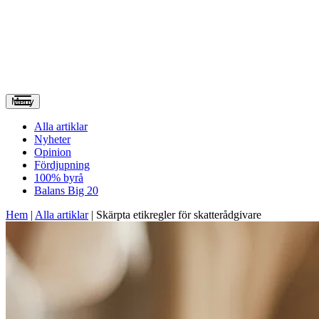
Meny
Alla artiklar
Nyheter
Opinion
Fördjupning
100% byrå
Balans Big 20
Hem
|
Alla artiklar
|
Skärpta etikregler för skatterådgivare