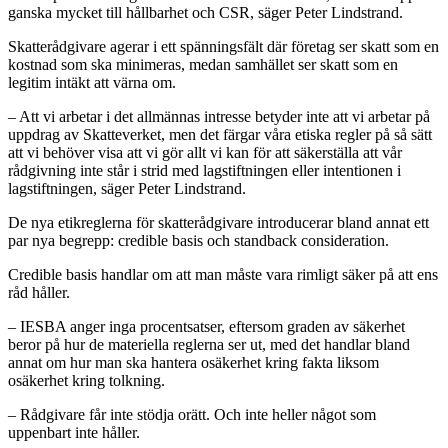
ganska mycket till hållbarhet och CSR, säger Peter Lindstrand.
Skatterådgivare agerar i ett spänningsfält där företag ser skatt som en
kostnad som ska minimeras, medan samhället ser skatt som en
legitim intäkt att värna om.
– Att vi arbetar i det allmännas intresse betyder inte att vi arbetar på
uppdrag av Skatteverket, men det färgar våra etiska regler på så sätt
att vi behöver visa att vi gör allt vi kan för att säkerställa att vår
rådgivning inte står i strid med lagstiftningen eller intentionen i
lagstiftningen, säger Peter Lindstrand.
De nya etikreglerna för skatterådgivare introducerar bland annat ett
par nya begrepp: credible basis och standback consideration.
Credible basis handlar om att man måste vara rimligt säker på att ens
råd håller.
– IESBA anger inga procentsatser, eftersom graden av säkerhet
beror på hur de materiella reglerna ser ut, med det handlar bland
annat om hur man ska hantera osäkerhet kring fakta liksom
osäkerhet kring tolkning.
– Rådgivare får inte stödja orätt. Och inte heller något som
uppenbart inte håller.