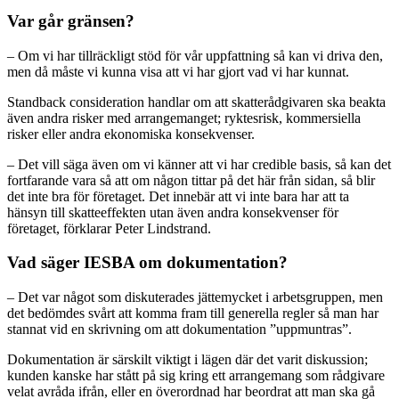
Var går gränsen?
– Om vi har tillräckligt stöd för vår uppfattning så kan vi driva den,
men då måste vi kunna visa att vi har gjort vad vi har kunnat.
Standback consideration handlar om att skatterådgivaren ska beakta
även andra risker med arrangemanget; ryktesrisk, kommersiella
risker eller andra ekonomiska konsekvenser.
– Det vill säga även om vi känner att vi har credible basis, så kan det
fortfarande vara så att om någon tittar på det här från sidan, så blir
det inte bra för företaget. Det innebär att vi inte bara har att ta
hänsyn till skatteeffekten utan även andra konsekvenser för
företaget, förklarar Peter Lindstrand.
Vad säger IESBA om dokumentation?
– Det var något som diskuterades jättemycket i arbetsgruppen, men
det bedömdes svårt att komma fram till generella regler så man har
stannat vid en skrivning om att dokumentation ”uppmuntras”.
Dokumentation är särskilt viktigt i lägen där det varit diskussion;
kunden kanske har stått på sig kring ett arrangemang som rådgivare
velat avråda ifrån, eller en överordnad har beordrat att man ska gå