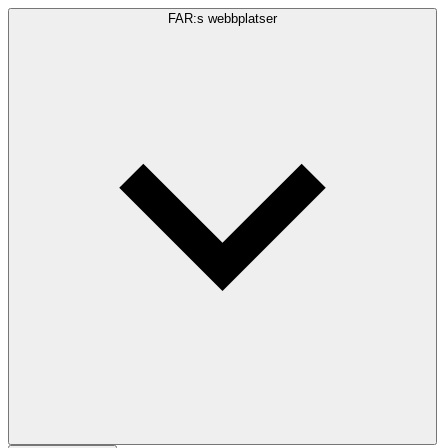
FAR:s webbplatser
Sökfråga
Sök