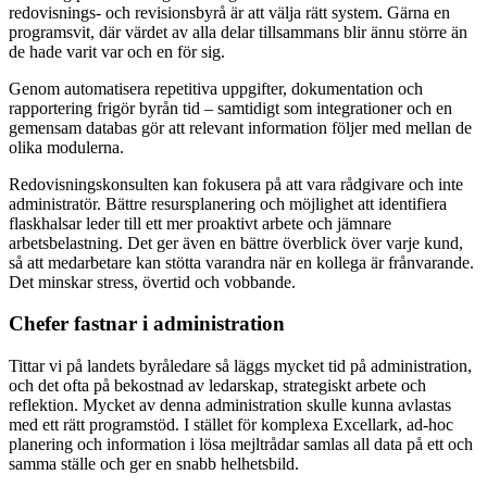
redovisnings- och revisionsbyrå är att välja rätt system. Gärna en
programsvit, där värdet av alla delar tillsammans blir ännu större än
de hade varit var och en för sig.
Genom automatisera repetitiva uppgifter, dokumentation och
rapportering frigör byrån tid – samtidigt som integrationer och en
gemensam databas gör att relevant information följer med mellan de
olika modulerna.
Redovisningskonsulten kan fokusera på att vara rådgivare och inte
administratör. Bättre resursplanering och möjlighet att identifiera
flaskhalsar leder till ett mer proaktivt arbete och jämnare
arbetsbelastning. Det ger även en bättre överblick över varje kund,
så att medarbetare kan stötta varandra när en kollega är frånvarande.
Det minskar stress, övertid och vobbande.
Chefer fastnar i administration
Tittar vi på landets byråledare så läggs mycket tid på administration,
och det ofta på bekostnad av ledarskap, strategiskt arbete och
reflektion. Mycket av denna administration skulle kunna avlastas
med ett rätt programstöd. I stället för komplexa Excellark, ad-hoc
planering och information i lösa mejltrådar samlas all data på ett och
samma ställe och ger en snabb helhetsbild.