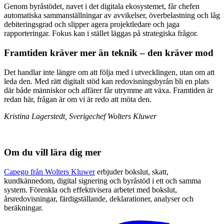
Genom byråstödet, navet i det digitala ekosystemet, får chefen
automatiska sammanställningar av avvikelser, överbelastning och låg
debiteringsgrad och slipper agera projektledare och jaga
rapporteringar. Fokus kan i stället läggas på strategiska frågor.
Framtiden kräver mer än teknik – den kräver mod
Det handlar inte längre om att följa med i utvecklingen, utan om att
leda den. Med rätt digitalt stöd kan redovisningsbyrån bli en plats
där både människor och affärer får utrymme att växa. Framtiden är
redan här, frågan är om vi är redo att möta den.
Kristina Lagerstedt, Sverigechef Wolters Kluwer
Om du vill lära dig mer
Capego från Wolters Kluwer
erbjuder bokslut, skatt,
kundkännedom, digital signering och byråstöd i ett och samma
system. Förenkla och effektivisera arbetet med bokslut,
årsredovisningar, färdigställande, deklarationer, analyser och
beräkningar.