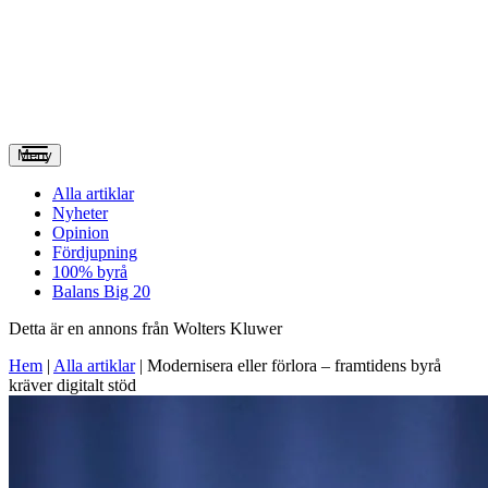
Meny
Alla artiklar
Nyheter
Opinion
Fördjupning
100% byrå
Balans Big 20
Detta är en annons från Wolters Kluwer
Hem
|
Alla artiklar
|
Modernisera eller förlora – framtidens byrå
kräver digitalt stöd