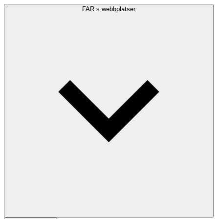
FAR:s webbplatser
Sökfråga
Sök