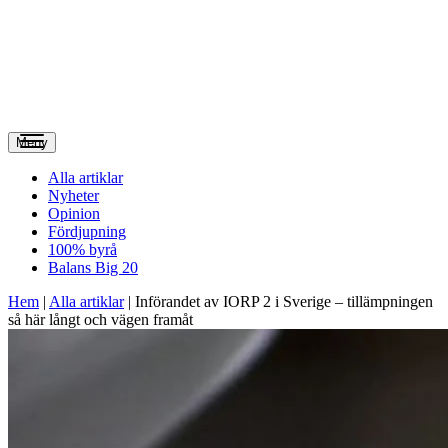
Meny
Alla artiklar
Nyheter
Opinion
Fördjupning
100% byrå
Balans Big 20
Hem
|
Alla artiklar
|
Införandet av IORP 2 i Sverige – tillämpningen
så här långt och vägen framåt