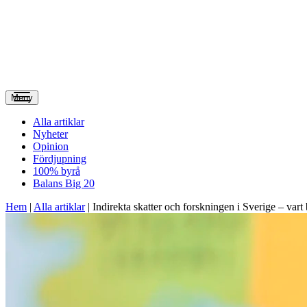
Meny
Alla artiklar
Nyheter
Opinion
Fördjupning
100% byrå
Balans Big 20
Hem
|
Alla artiklar
|
Indirekta skatter och forskningen i Sverige – var