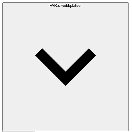
FAR:s webbplatser
Sökfråga
Sök