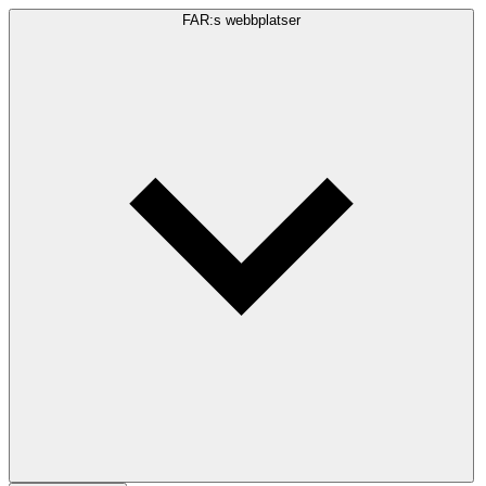
FAR:s webbplatser
Sökfråga
Sök