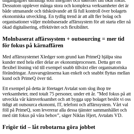
tillgänglighet samtidigt som integritet och säkerhet fått ökat fokus.
Dessutom upplever många stora och komplexa verksamheter det är
både utmanande och tidskrävande att få full kontroll över bolagets
ekonomiska utveckling. En tydlig trend är att allt fler bolag och
organisationer väljer molnbaserade affärssystem för att starta eller nå
ökad digitalisering, effektivitet och flexibilitet.
Molnbaserat affärssystem + outsourcing = mer tid
för fokus på kärnaffären
Med affärssystemet Xledger som grund kan PrimeQ hjälpa sina
kunder med hela eller delar av ekonomiprocessen. Detta ger en
flexibel lösning vid till exempel snabb tillväxt eller organisatoriska
förändringar. Ansvarsgränserna kan enkelt och snabbt flyttas mellan
kund och PrimeQ över tid.
Ett exempel på detta är företaget Avtalat som slog ihop tre
verksamheter, med totalt 75 personer, under ett år. ”Med fokus på att
utveckla vår kärnverksamhet och att bygga upp bolaget beslöt vi oss
tidigt att outsourca ekonomi, IT, telefoni och affärssystem. Vårt val
föll på PrimeQ, som levererar alla dessa tjänster sammanhållet och
med rätt fokus på våra behov”, säger Niklas Hjert, Avtalats VD.
Frigör tid – låt robotarna göra jobbet