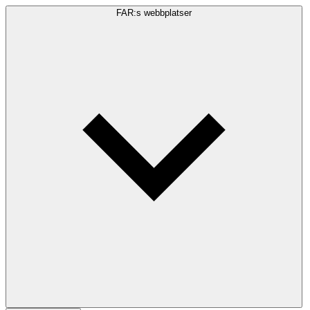
FAR:s webbplatser
Sökfråga
Sök