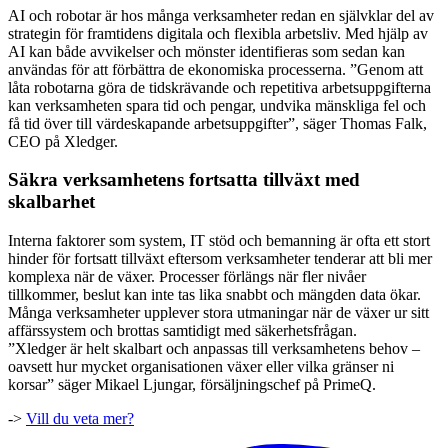
AI och robotar är hos många verksamheter redan en självklar del av
strategin för framtidens digitala och flexibla arbetsliv. Med hjälp av
AI kan både avvikelser och mönster identifieras som sedan kan
användas för att förbättra de ekonomiska processerna. ”Genom att
låta robotarna göra de tidskrävande och repetitiva arbetsuppgifterna
kan verksamheten spara tid och pengar, undvika mänskliga fel och
få tid över till värdeskapande arbetsuppgifter”, säger Thomas Falk,
CEO på Xledger.
Säkra verksamhetens fortsatta tillväxt med
skalbarhet
Interna faktorer som system, IT stöd och bemanning är ofta ett stort
hinder för fortsatt tillväxt eftersom verksamheter tenderar att bli mer
komplexa när de växer. Processer förlängs när fler nivåer
tillkommer, beslut kan inte tas lika snabbt och mängden data ökar.
Många verksamheter upplever stora utmaningar när de växer ur sitt
affärssystem och brottas samtidigt med säkerhetsfrågan.
”Xledger är helt skalbart och anpassas till verksamhetens behov –
oavsett hur mycket organisationen växer eller vilka gränser ni
korsar” säger Mikael Ljungar, försäljningschef på PrimeQ.
->
Vill du veta mer?