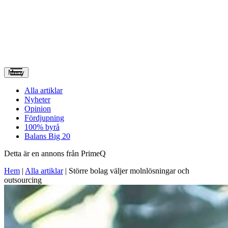
Meny
Alla artiklar
Nyheter
Opinion
Fördjupning
100% byrå
Balans Big 20
Detta är en annons från PrimeQ
Hem
|
Alla artiklar
|
Större bolag väljer molnlösningar och
outsourcing