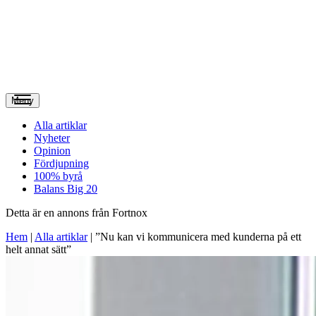
Meny
Alla artiklar
Nyheter
Opinion
Fördjupning
100% byrå
Balans Big 20
Detta är en annons från Fortnox
Hem
|
Alla artiklar
|
”Nu kan vi kommunicera med kunderna på ett
helt annat sätt”