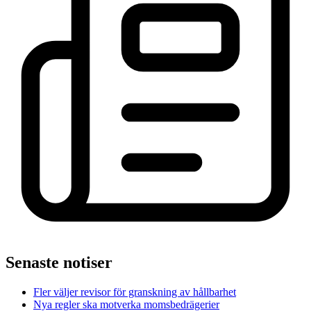
Senaste notiser
Fler väljer revisor för granskning av hållbarhet
Nya regler ska motverka momsbedrägerier