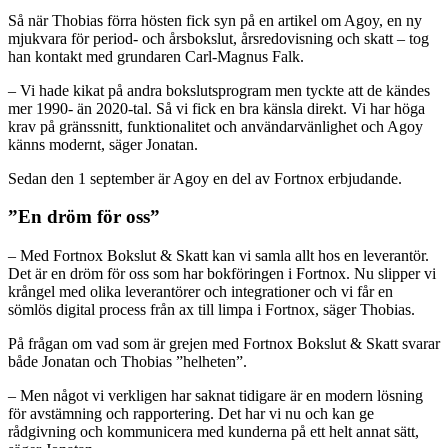
Så när Thobias förra hösten fick syn på en artikel om Agoy, en ny
mjukvara för period- och årsbokslut, årsredovisning och skatt – tog
han kontakt med grundaren Carl-Magnus Falk.
– Vi hade kikat på andra bokslutsprogram men tyckte att de kändes
mer 1990- än 2020-tal. Så vi fick en bra känsla direkt. Vi har höga
krav på gränssnitt, funktionalitet och användarvänlighet och Agoy
känns modernt, säger Jonatan.
Sedan den 1 september är Agoy en del av Fortnox erbjudande.
”En dröm för oss”
– Med Fortnox Bokslut & Skatt kan vi samla allt hos en leverantör.
Det är en dröm för oss som har bokföringen i Fortnox. Nu slipper vi
krångel med olika leverantörer och integrationer och vi får en
sömlös digital process från ax till limpa i Fortnox, säger Thobias.
På frågan om vad som är grejen med Fortnox Bokslut & Skatt svarar
både Jonatan och Thobias ”helheten”.
– Men något vi verkligen har saknat tidigare är en modern lösning
för avstämning och rapportering. Det har vi nu och kan ge
rådgivning och kommunicera med kunderna på ett helt annat sätt,