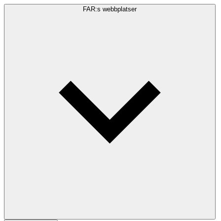
FAR:s webbplatser
Sökfråga
Sök