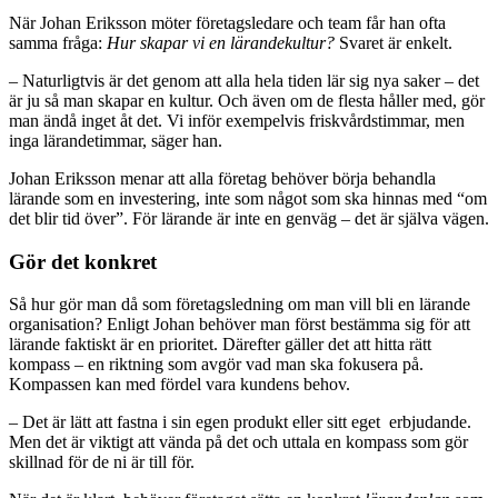
När Johan Eriksson möter företagsledare och team får han ofta
samma fråga:
Hur skapar vi en lärandekultur?
Svaret är enkelt.
– Naturligtvis är det genom att alla hela tiden lär sig nya saker – det
är ju så man skapar en kultur. Och även om de flesta håller med, gör
man ändå inget åt det. Vi inför exempelvis friskvårdstimmar, men
inga lärandetimmar, säger han.
Johan Eriksson menar att alla företag behöver börja behandla
lärande som en investering, inte som något som ska hinnas med “om
det blir tid över”. För lärande är inte en genväg – det är själva vägen.
Gör det konkret
Så hur gör man då som företagsledning om man vill bli en lärande
organisation? Enligt Johan behöver man först bestämma sig för att
lärande faktiskt är en prioritet. Därefter gäller det att hitta rätt
kompass – en riktning som avgör vad man ska fokusera på.
Kompassen kan med fördel vara kundens behov.
– Det är lätt att fastna i sin egen produkt eller sitt eget erbjudande.
Men det är viktigt att vända på det och uttala en kompass som gör
skillnad för de ni är till för.