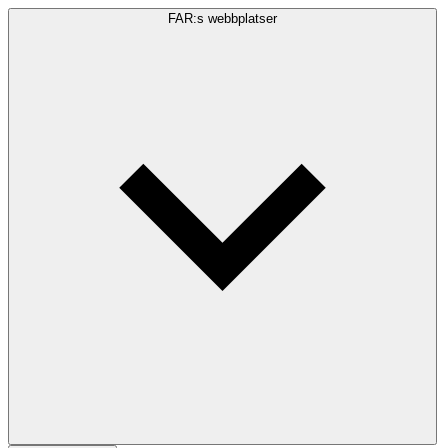
FAR:s webbplatser
Sökfråga
Sök