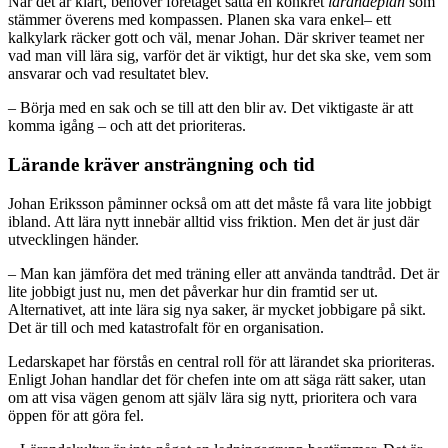
När det är klart, behöver företaget sätta en konkret
lärandeplan
som
stämmer överens med kompassen. Planen ska vara enkel– ett
kalkylark räcker gott och väl, menar Johan. Där skriver teamet ner
vad man vill lära sig, varför det är viktigt, hur det ska ske, vem som
ansvarar och vad resultatet blev.
– Börja med en sak och se till att den blir av. Det viktigaste är att
komma igång – och att det prioriteras.
Lärande kräver ansträngning och tid
Johan Eriksson påminner också om att det måste få vara lite jobbigt
ibland. Att lära nytt innebär alltid viss friktion. Men det är just där
utvecklingen händer.
– Man kan jämföra det med träning eller att använda tandtråd. Det är
lite jobbigt just nu, men det påverkar hur din framtid ser ut.
Alternativet, att inte lära sig nya saker, är mycket jobbigare på sikt.
Det är till och med katastrofalt för en organisation.
Ledarskapet har förstås en central roll för att lärandet ska prioriteras.
Enligt Johan handlar det för chefen inte om att säga rätt saker, utan
om att visa vägen genom att själv lära sig nytt, prioritera och vara
öppen för att göra fel.