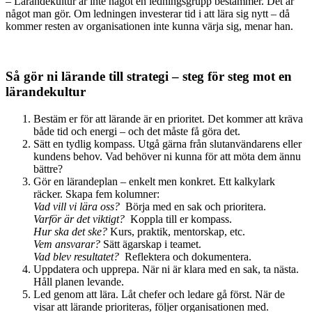
– Lärandekultur är inte något en ledningsgrupp bestämmer. Det är
något man gör. Om ledningen investerar tid i att lära sig nytt – då
kommer resten av organisationen inte kunna värja sig, menar han.
Så gör ni lärande till strategi – steg för steg mot en
lärandekultur
Bestäm er för att lärande är en prioritet. Det kommer att kräva
både tid och energi – och det måste få göra det.
Sätt en tydlig kompass. Utgå gärna från slutanvändarens eller
kundens behov. Vad behöver ni kunna för att möta dem ännu
bättre?
Gör en lärandeplan – enkelt men konkret. Ett kalkylark
räcker. Skapa fem kolumner:
Vad vill vi lära oss?
Börja med en sak och prioritera.
Varför är det viktigt?
Koppla till er kompass.
Hur ska det ske?
Kurs, praktik, mentorskap, etc.
Vem ansvarar?
Sätt ägarskap i teamet.
Vad blev resultatet?
Reflektera och dokumentera.
Uppdatera och upprepa. När ni är klara med en sak, ta nästa.
Håll planen levande.
Led genom att lära. Låt chefer och ledare gå först. När de
visar att lärande prioriteras, följer organisationen med.