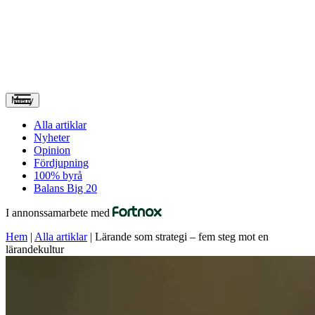
Meny
Alla artiklar
Nyheter
Opinion
Fördjupning
100% byrå
Balans Big 20
I annonssamarbete med
Hem
|
Alla artiklar
|
Lärande som strategi – fem steg mot en
lärandekultur