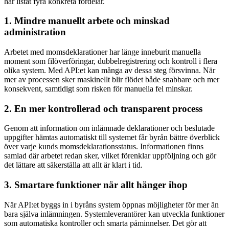
har listat fyra konkreta fördelar.
1. Mindre manuellt arbete och minskad
administration
Arbetet med momsdeklarationer har länge inneburit manuella
moment som filöverföringar, dubbelregistrering och kontroll i flera
olika system. Med API:et kan många av dessa steg försvinna. När
mer av processen sker maskinellt blir flödet både snabbare och mer
konsekvent, samtidigt som risken för manuella fel minskar.
2. En mer kontrollerad och transparent process
Genom att information om inlämnade deklarationer och beslutade
uppgifter hämtas automatiskt till systemet får byrån bättre överblick
över varje kunds momsdeklarationsstatus. Informationen finns
samlad där arbetet redan sker, vilket förenklar uppföljning och gör
det lättare att säkerställa att allt är klart i tid.
3. Smartare funktioner när allt hänger ihop
När API:et byggs in i byråns system öppnas möjligheter för mer än
bara själva inlämningen. Systemleverantörer kan utveckla funktioner
som automatiska kontroller och smarta påminnelser. Det gör att