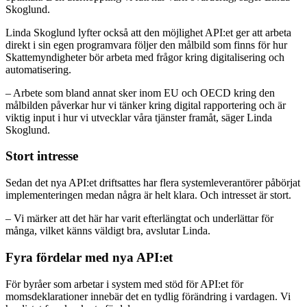
Skoglund.
Linda Skoglund lyfter också att den möjlighet API:et ger att arbeta
direkt i sin egen programvara följer den målbild som finns för hur
Skattemyndigheter bör arbeta med frågor kring digitalisering och
automatisering.
– Arbete som bland annat sker inom EU och OECD kring den
målbilden påverkar hur vi tänker kring digital rapportering och är
viktig input i hur vi utvecklar våra tjänster framåt, säger Linda
Skoglund.
Stort intresse
Sedan det nya API:et driftsattes har flera systemleverantörer påbörjat
implementeringen medan några är helt klara. Och intresset är stort.
– Vi märker att det här har varit efterlängtat och underlättar för
många, vilket känns väldigt bra, avslutar Linda.
Fyra fördelar med nya API:et
För byråer som arbetar i system med stöd för API:et för
momsdeklarationer innebär det en tydlig förändring i vardagen. Vi