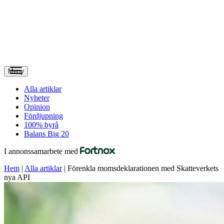
Meny
Alla artiklar
Nyheter
Opinion
Fördjupning
100% byrå
Balans Big 20
I annonssamarbete med
Hem
|
Alla artiklar
|
Förenkla momsdeklarationen med Skatteverkets
nya API