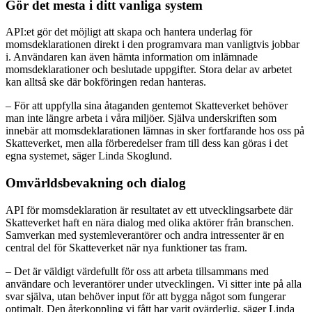
Gör det mesta i ditt vanliga system
API:et gör det möjligt att skapa och hantera underlag för
momsdeklarationen direkt i den programvara man vanligtvis jobbar
i. Användaren kan även hämta information om inlämnade
momsdeklarationer och beslutade uppgifter. Stora delar av arbetet
kan alltså ske där bokföringen redan hanteras.
– För att uppfylla sina åtaganden gentemot Skatteverket behöver
man inte längre arbeta i våra miljöer. Själva underskriften som
innebär att momsdeklarationen lämnas in sker fortfarande hos oss på
Skatteverket, men alla förberedelser fram till dess kan göras i det
egna systemet, säger Linda Skoglund.
Omvärldsbevakning och dialog
API för momsdeklaration är resultatet av ett utvecklingsarbete där
Skatteverket haft en nära dialog med olika aktörer från branschen.
Samverkan med systemleverantörer och andra intressenter är en
central del för Skatteverket när nya funktioner tas fram.
– Det är väldigt värdefullt för oss att arbeta tillsammans med
användare och leverantörer under utvecklingen. Vi sitter inte på alla
svar själva, utan behöver input för att bygga något som fungerar
optimalt. Den återkoppling vi fått har varit ovärderlig, säger Linda