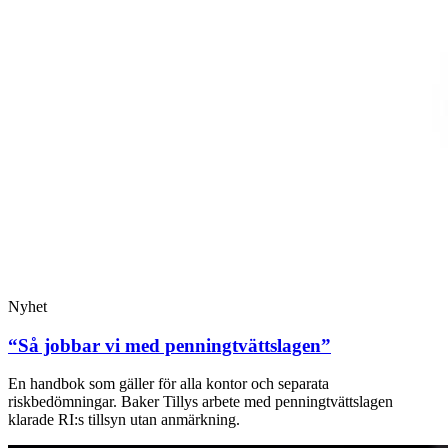
Nyhet
“Så jobbar vi med penningtvättslagen”
En handbok som gäller för alla kontor och separata
riskbedömningar. Baker Tillys arbete med penningtvättslagen
klarade RI:s tillsyn utan anmärkning.