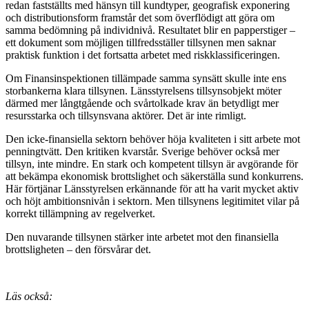
redan fastställts med hänsyn till kundtyper, geografisk exponering
och distributionsform framstår det som överflödigt att göra om
samma bedömning på individnivå. Resultatet blir en papperstiger –
ett dokument som möjligen tillfredsställer tillsynen men saknar
praktisk funktion i det fortsatta arbetet med riskklassificeringen.
Om Finansinspektionen tillämpade samma synsätt skulle inte ens
storbankerna klara tillsynen. Länsstyrelsens tillsynsobjekt möter
därmed mer långtgående och svårtolkade krav än betydligt mer
resursstarka och tillsynsvana aktörer. Det är inte rimligt.
Den icke-finansiella sektorn behöver höja kvaliteten i sitt arbete mot
penningtvätt. Den kritiken kvarstår. Sverige behöver också mer
tillsyn, inte mindre. En stark och kompetent tillsyn är avgörande för
att bekämpa ekonomisk brottslighet och säkerställa sund konkurrens.
Här förtjänar Länsstyrelsen erkännande för att ha varit mycket aktiv
och höjt ambitionsnivån i sektorn. Men tillsynens legitimitet vilar på
korrekt tillämpning av regelverket.
Den nuvarande tillsynen stärker inte arbetet mot den finansiella
brottsligheten – den försvårar det.
Läs också: