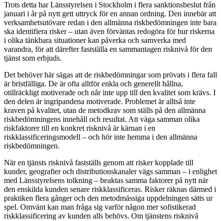
Trots detta har Länsstyrelsen i Stockholm i flera sanktionsbeslut från
januari i år på nytt gett uttryck för en annan ordning. Den innebär att
verksamhetsutövare redan i den allmänna riskbedömningen inte bara
ska identifiera risker – utan även förväntas redogöra för hur riskerna
i olika tänkbara situationer kan påverka och samverka med
varandra, för att därefter fastställa en sammantagen risknivå för den
tjänst som erbjuds.
Det behöver här sägas att de riskbedömningar som prövats i flera fall
är bristfälliga. De är ofta alltför enkla och generellt hållna,
otillräckligt motiverade och når inte upp till den kvalitet som krävs. I
den delen är ingripandena motiverade. Problemet är alltså inte
kraven på kvalitet, utan de metodkrav som ställs på den allmänna
riskbedömningens innehåll och resultat. Att väga samman olika
riskfaktorer till en konkret risknivå är kärnan i en
riskklassificeringsmodell – och hör inte hemma i den allmänna
riskbedömningen.
När en tjänsts risknivå fastställs genom att risker kopplade till
kunder, geografier och distributionskanaler vägs samman – i enlighet
med Länsstyrelsens tolkning – beaktas samma faktorer på nytt när
den enskilda kunden senare riskklassificeras. Risker räknas därmed i
praktiken flera gånger och den metodmässiga uppdelningen sätts ur
spel. Omvänt kan man fråga sig varför någon mer sofistikerad
riskklassificering av kunden alls behövs. Om tjänstens risknivå