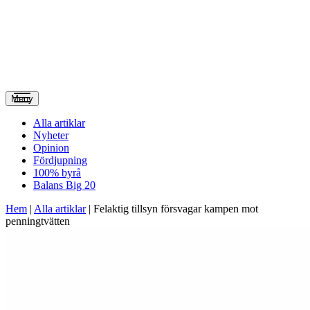
Meny
Alla artiklar
Nyheter
Opinion
Fördjupning
100% byrå
Balans Big 20
Hem
|
Alla artiklar
|
Felaktig tillsyn försvagar kampen mot
penningtvätten