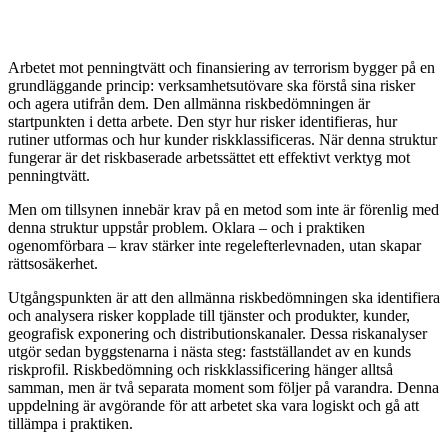
A
rbetet mot penningtvätt och finansiering av terrorism bygger på en
grundläggande princip: verksamhetsutövare ska förstå sina risker
och agera utifrån dem. Den allmänna riskbedömningen är
startpunkten i detta arbete. Den styr hur risker identifieras, hur
rutiner utformas och hur kunder riskklassificeras. När denna struktur
fungerar är det riskbaserade arbetssättet ett effektivt verktyg mot
penningtvätt.
Men om tillsynen innebär krav på en metod som inte är förenlig med
denna struktur uppstår problem. Oklara – och i praktiken
ogenomförbara – krav stärker inte regelefterlevnaden, utan skapar
rättsosäkerhet.
Utgångspunkten är att den allmänna riskbedömningen ska identifiera
och analysera risker kopplade till tjänster och produkter, kunder,
geografisk exponering och distributionskanaler. Dessa riskanalyser
utgör sedan byggstenarna i nästa steg: fastställandet av en kunds
riskprofil. Riskbedömning och riskklassificering hänger alltså
samman, men är två separata moment som följer på varandra. Denna
uppdelning är avgörande för att arbetet ska vara logiskt och gå att
tillämpa i praktiken.