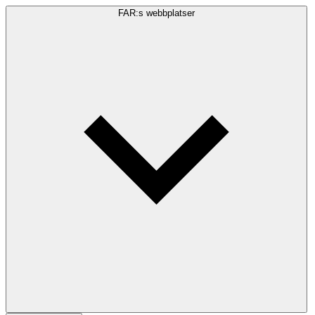
FAR:s webbplatser
Sökfråga
Sök