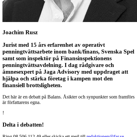
Joachim Rusz
Jurist med 15 års erfarenhet av operativt
penningtvättsarbete inom bank/finans, Svenska Spel
samt som inspektör på Finansinspektionens
penningtvättsavdelning. I dag rådgivare och
ämnesexpert på Jaga Advisory med uppdraget att
hjälpa och stärka företag i kampen mot den
finansiell brottsligheten.
Det här är en debatt på Balans. Åsikter och synpunkter som framförs
är författarens egna.
!
Delta i debatten!
Ring 08 506 112 49 eller skicka ett mejl till
redaktionen@far.se
.