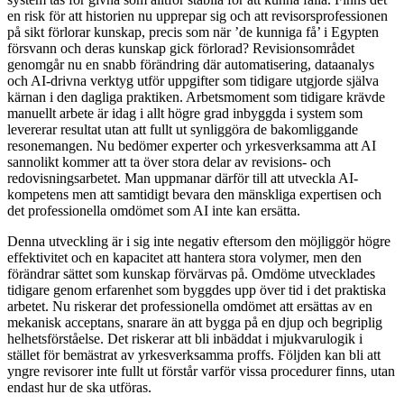
en risk för att historien nu upprepar sig och att revisorsprofessionen
på sikt förlorar kunskap, precis som när ’de kunniga få’ i Egypten
försvann och deras kunskap gick förlorad? Revisionsområdet
genomgår nu en snabb förändring där automatisering, dataanalys
och AI-drivna verktyg utför uppgifter som tidigare utgjorde själva
kärnan i den dagliga praktiken. Arbetsmoment som tidigare krävde
manuellt arbete är idag i allt högre grad inbyggda i system som
levererar resultat utan att fullt ut synliggöra de bakomliggande
resonemangen. Nu bedömer experter och yrkesverksamma att AI
sannolikt kommer att ta över stora delar av revisions- och
redovisningsarbetet. Man uppmanar därför till att utveckla AI-
kompetens men att samtidigt bevara den mänskliga expertisen och
det professionella omdömet som AI inte kan ersätta.
Denna utveckling är i sig inte negativ eftersom den möjliggör högre
effektivitet och en kapacitet att hantera stora volymer, men den
förändrar sättet som kunskap förvärvas på. Omdöme utvecklades
tidigare genom erfarenhet som byggdes upp över tid i det praktiska
arbetet. Nu riskerar det professionella omdömet att ersättas av en
mekanisk acceptans, snarare än att bygga på en djup och begriplig
helhetsförståelse. Det riskerar att bli inbäddat i mjukvarulogik i
stället för bemästrat av yrkesverksamma proffs. Följden kan bli att
yngre revisorer inte fullt ut förstår varför vissa procedurer finns, utan
endast hur de ska utföras.