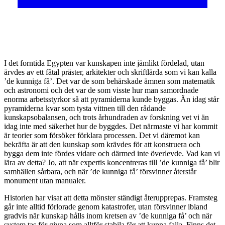
I
det forntida Egypten var kunskapen inte jämlikt fördelad, utan
ärvdes av ett fåtal präster, arkitekter och skriftlärda som vi kan kalla
’de kunniga få’. Det var de som behärskade ämnen som matematik
och astronomi och det var de som visste hur man samordnade
enorma arbetsstyrkor så att pyramiderna kunde byggas. Än idag står
pyramiderna kvar som tysta vittnen till den rådande
kunskapsobalansen, och trots århundraden av forskning vet vi än
idag inte med säkerhet hur de byggdes. Det närmaste vi har kommit
är teorier som försöker förklara processen. Det vi däremot kan
bekräfta är att den kunskap som krävdes för att konstruera och
bygga dem inte fördes vidare och därmed inte överlevde. Vad kan vi
lära av detta? Jo, att när expertis koncentreras till ’de kunniga få’ blir
samhällen sårbara, och när ’de kunniga få’ försvinner återstår
monument utan manualer.
Historien har visat att detta mönster ständigt återupprepas. Framsteg
går inte alltid förlorade genom katastrofer, utan försvinner ibland
gradvis när kunskap hålls inom kretsen av ’de kunniga få’ och när
system tas för givna som alltför stabila för att kunna falla. Finns det