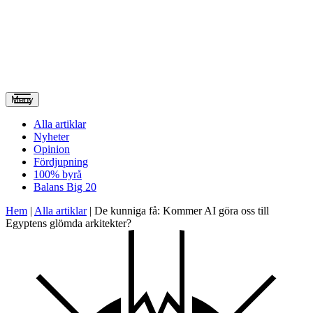
Meny
Alla artiklar
Nyheter
Opinion
Fördjupning
100% byrå
Balans Big 20
Hem
|
Alla artiklar
|
De kunniga få: Kommer AI göra oss till
Egyptens glömda arkitekter?