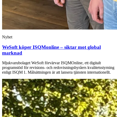
Nyhet
WeSoft köper ISQMonline – siktar mot global
marknad
Mjukvarubolaget WeSoft förvärvar ISQMOnline, ett digitalt
programstöd för revisions- och redovisningsbyråers kvalitetsstyrning
enligt ISQM 1. Målsättningen är att lansera tjänsten internationellt.