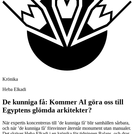
Krönika
Heba Elkadi
De kunniga få: Kommer AI göra oss till
Egyptens glömda arkitekter?
När expertis koncentreras till ’de kunniga få’ blir samhällen sårbara,
och när ’de kunniga få’ försvinner återstår monument utan manualer.
Det skriver Heba Elkadi i en krönika för tidningen Balans, och drar