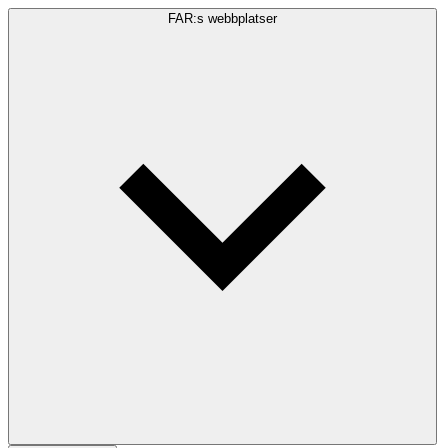
FAR:s webbplatser
Sökfråga
Sök