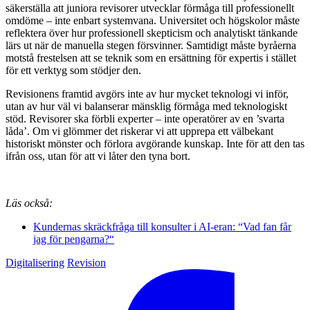
säkerställa att juniora revisorer utvecklar förmåga till professionellt
omdöme – inte enbart systemvana. Universitet och högskolor måste
reflektera över hur professionell skepticism och analytiskt tänkande
lärs ut när de manuella stegen försvinner. Samtidigt måste byråerna
motstå frestelsen att se teknik som en ersättning för expertis i stället
för ett verktyg som stödjer den.
Revisionens framtid avgörs inte av hur mycket teknologi vi inför,
utan av hur väl vi balanserar mänsklig förmåga med teknologiskt
stöd. Revisorer ska förbli experter – inte operatörer av en ’svarta
låda’. Om vi glömmer det riskerar vi att upprepa ett välbekant
historiskt mönster och förlora avgörande kunskap. Inte för att den tas
ifrån oss, utan för att vi låter den tyna bort.
Läs också:
Kundernas skräckfråga till konsulter i AI-eran: “Vad fan får
jag för pengarna?“
Digitalisering
Revision