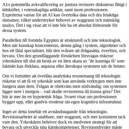
AI:s potentiella avkvalificering av juniora revisorer diskuteras flitigt i
tidskrifter, i vetenskapliga artiklar, samt inom professionen.
Experterna varnar för att AI kan övertolka data och dra felaktiga
slutsatser, vilket understryker behovet av noggrann och mänsklig
analys. Det i sig visar att vi inte bör ha ett absolut förtroende för
dessa system.
Parallellen till forntida Egypten är strukturell och inte teknologisk.
Men när kunskap koncentreras, denna gång i system, algoritmer och
hos ett fåtal specialister, blir den svårare att ifrågasätta, överföra, och
bevara. Om den grundläggande förståelsen försvagas riskerar
yrkeskåren till slut att bestå av en liten skara av ’de kunniga få’ som
faktiskt kan förklara, anpassa eller återskapa systemen när de brister.
Om vi fortsätter att överlåta analytiska resonemang till teknologin
riskerar vi att få en yrkeskår som kan använda verktygen men inte
fungera utan dem. Frågan är obekväm men nödvändig: om systemen
ligger nere i morgon – vad skulle revisorerna då kunna göra? Det
här är mer än en hypotetisk fråga. Svaret visar om professionen
bygger upp, eller gradvis eroderar sin egen kognitiva infrastruktur.
Inget av detta innebär ett avståndstagande från teknologin.
Revisionsarbetet är snabbare, mer noggrant, och mer konsistent tack
vare den. Yrkeskåren behöver dock en medveten strategi för att
bevara och utveckla sina kärnkompetenser. Revisionsbyråer måste