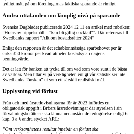
tydligt mått på om föreningarnas faktiska sparande är rimligt.
Andra uttalanden om lämplig nivå på sparande
Svenska Dagbladet publicerade 2024 12 11 en artikel med rubriken:
”Hotas av trippelsmäll – ”kan bli giftig cocktail””. Där refereras till
Swedbanks rapport ”Allt om bostadsrätter 2024”
Enligt den rapporten är det schablonmässiga sparbehovet per år
cirka 350 kronor per kvadratmeter bostadsyta i dagens
penningvärde.
Det är lätt för banken att tycka till om vad som vore sunt i de bästa
av världar. Men tittar vi på verkligheten enligt vår statistik ser inte
Swedbanks ”önskan” ut som ett särskilt realistiskt mål.
Upplysning vid förlust
Från och med årsredovisningarna för år 2023 infördes en
obligatorisk uppgift i Brf:ers årsredovisningar där styrelsen i sin
förvaltningsberättelse ska lämna nedanstående redogörelse enligt 6
kap. 3 a § andra stycket ÅRL:
”Om verksamhetens resultat innebär en förlust ska