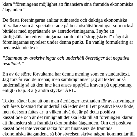
klara ”föreningens möjlighet att finansiera sina framtida ekonomiska
åtaganden.”
De flesta föreningarna anlitar rutinerade och duktiga ekonomiska
förvaltare som är specialiserade på bostadsrättsföreningar som också
biträder med upprättande av årsredovisningarna. I syfte att
färdigställa årsredovisningarna har de ofta ”skuggskrivit” något åt
föreningarnas styrelser under denna punkt. En vanlig formulering är
nedanstående text:
”Summan av avskrivningar och underhåll överstiger det negativa
resultatet.”
En av de större förvaltarna har denna mening som en standardtext.
Jag förstår vad de menar, men samtidigt anser jag att texten är så
undermålig så att den inte kan anses uppfylla kraven på upplysning
enligt 6 kap. 3 a § andra stycket ÅRL.
Texten säger bara att om man återlägger kostnaden för avskrivningar
och årets kostnad för underhåll så leder det till ett positivt kassaflöde,
men det som fattas är ju vilken nivå det är på detta positiva
kassaflöde och är det rimligt att det ska leda till att föreningen klarar
att finansiera sina framtida ekonomiska åtaganden. Om det positiva
kassaflödet inte verkar räcka för att finansiera de framtida
ekonomiska åtagandena så bör styrelsen skriva någon kommentar till