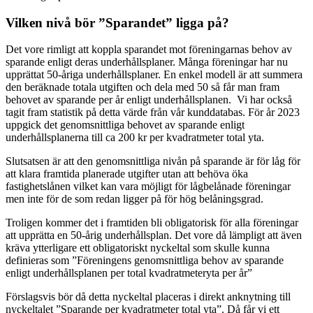
Vilken nivå bör ”Sparandet” ligga på?
Det vore rimligt att koppla sparandet mot föreningarnas behov av
sparande enligt deras underhållsplaner. Många föreningar har nu
upprättat 50-åriga underhållsplaner. En enkel modell är att summera
den beräknade totala utgiften och dela med 50 så får man fram
behovet av sparande per år enligt underhållsplanen. Vi har också
tagit fram statistik på detta värde från vår kunddatabas. För år 2023
uppgick det genomsnittliga behovet av sparande enligt
underhållsplanerna till ca 200 kr per kvadratmeter total yta.
Slutsatsen är att den genomsnittliga nivån på sparande är för låg för
att klara framtida planerade utgifter utan att behöva öka
fastighetslånen vilket kan vara möjligt för lågbelånade föreningar
men inte för de som redan ligger på för hög belåningsgrad.
Troligen kommer det i framtiden bli obligatorisk för alla föreningar
att upprätta en 50-årig underhållsplan. Det vore då lämpligt att även
kräva ytterligare ett obligatoriskt nyckeltal som skulle kunna
definieras som ”Föreningens genomsnittliga behov av sparande
enligt underhållsplanen per total kvadratmeteryta per år”
Förslagsvis bör då detta nyckeltal placeras i direkt anknytning till
nyckeltalet ”Sparande per kvadratmeter total yta”. Då får vi ett