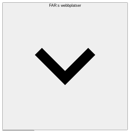
FAR:s webbplatser
Sökfråga
Sök