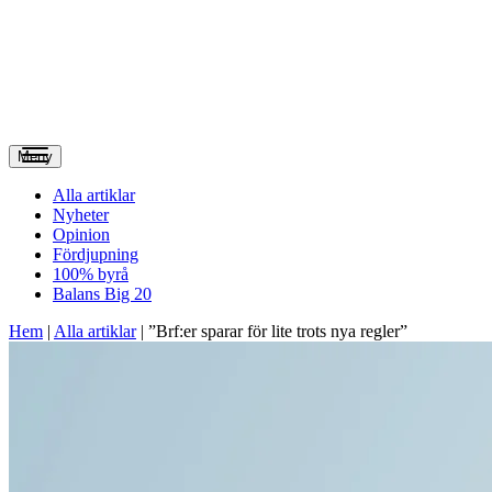
Meny
Alla artiklar
Nyheter
Opinion
Fördjupning
100% byrå
Balans Big 20
Hem
|
Alla artiklar
|
”Brf:er sparar för lite trots nya regler”