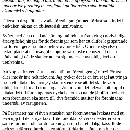
bostadsrättsföreningen också lämna en upplysning om vad förlusten
innebär för föreningens möjlighet att finansiera sina framtida
ekonomiska åtaganden.”
Eftersom drygt 90 % av alla föreningar går med förlust så blir det i
praktiken nästan en obligatorisk upplysning.
Syftet med detta uttalande är nog indirekt att framtvinga nödvändiga
årsavgiftshöjningar för de föreningar som har ett alltför lågt sparande
för föreningens framtida behov av underhåll. Om inte styrelsen
redan planerat en årsavgiftshöjning så kanske de inser att det är
nödvändigt då de ska formulera sig under denna obligatoriska
upplysning.
Att koppla kravet på uttalandet till om föreningen går med förlust
eller inte är inte helt relevant. Jag tycker det är en bra regel att tvinga
fram ett uttalande, men jag skulle snarare se att det skulle vara
obligatoriskt för alla föreningar. Vidare vore det relevant att koppla
uttalandet till föreningarnas nyckeltal om sparande jämfört med det
som föreningen ska spara till, dvs framtida utgifter för föreningens
underhåll av fastigheten.
På Parameter har vi även granskat hur föreningarna lyckats med att
leva upp till detta nya krav. Lite förenklat så verkar texterna vara
sämre formulerade för de föreningar som har ett dåligt kassaflöde
och som därmed borde ha en större förklaringsbörda om hur de ska