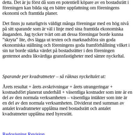
detta. Det är ju först då som en potentiell köpare av en bostadsrätt i
föreningen kan bilda sig en bättre uppfattning om föreningens
ekonomi och framtida planer.
Det finns ju naturligtvis väldigt många föreningar med en hög nivå
på sitt sparande som är väl i linje med sina framtida ekonomiska
åtaganden. Jag tycker tvärt om att dessa föreningar borde kunna
”skryta” lite, dvs lägga ut texten och marknadsföra sin goda
ekonomiska ställning och föreningens goda framförhållning vilket i
sin tur borde stärka värdet på bostadsrätter i den föreningen
gentemot andra likvärdiga grannfastigheter med sämre nyckeltal.
Sparande per kvadratmeter – så räknas nyckeltalet ut:
Årets resultat + årets avskrivningar + årets utrangeringar +
kostnadsfört planerat underhåll + väsentliga kostnader som inte är en
del av den normala verksamheten – väsentliga intäkter som inte är
en del av den normala verksamheten. Dividerat med summan av
antalet kvadratmeter upplåtna med bostadsrätt och antalet
kvadratmeter upplåtna med hyresrätt.
Redovisning
Revision