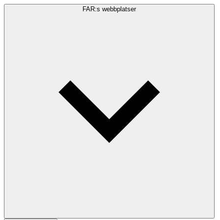
FAR:s webbplatser
Sökfråga
Sök