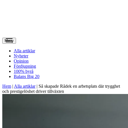
Meny
Alla artiklar
Nyheter
Opinion
Fördjupning
100% byrå
Balans Big 20
Hem
|
Alla artiklar
|
Så skapade Rådek en arbetsplats där trygghet
och prestigelöshet driver tillväxten