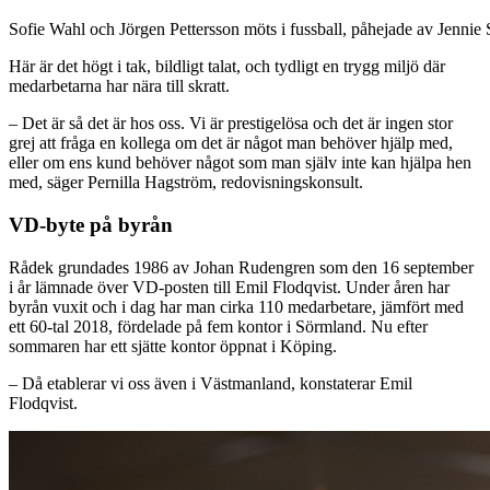
Sofie Wahl och Jörgen Pettersson möts i fussball, påhejade av Jenni
Här är det högt i tak, bildligt talat, och tydligt en trygg miljö där
medarbetarna har nära till skratt.
– Det är så det är hos oss. Vi är prestigelösa och det är ingen stor
grej att fråga en kollega om det är något man behöver hjälp med,
eller om ens kund behöver något som man själv inte kan hjälpa hen
med, säger Pernilla Hagström, redovisningskonsult.
VD-byte på byrån
Rådek grundades 1986 av Johan Rudengren som den 16 september
i år lämnade över VD-posten till Emil Flodqvist. Under åren har
byrån vuxit och i dag har man cirka 110 medarbetare, jämfört med
ett 60-tal 2018, fördelade på fem kontor i Sörmland. Nu efter
sommaren har ett sjätte kontor öppnat i Köping.
– Då etablerar vi oss även i Västmanland, konstaterar Emil
Flodqvist.