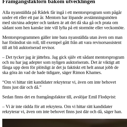
Framgångsfaktorn bakom utvecklingen
Alla nyanställda på Rådek får ingå i ett mentorsprogram som pågår
under ett eller ett par år. Mentorn har löpande avstämningsmöten
med sin/sina adepter och tanken är att det då ska gå och prata om
sådant som hen kanske inte vill lyfta på ett stormöte eller veckomöte.
Mentorsprogrammen gäller inte bara nyanställda utan även om man
har förändrat sin roll, till exempel gått från att vara revisorsassistent
till att bli auktoriserad revisor.
– Det tycker jag är jättebra. Jag gick själv ett sådant mentorsprogram
och nu har jag adepter som nyligen auktoriserats. Det är viktigt att
fånga upp dem för plötsligt är det ju faktiskt ett helt annat jobb de
ska göra än vad de hade tidigare, säger Rimon Khames.
“Om vi hittar rätt kandidater rekryterar vi, även om inte behovet
finns just där och då.”
Sedan finns det en framgångsfaktor till, avslöjar Emil Flodqvist:
– Vi är inte rädda för att rekrytera. Om vi hittar rätt kandidater
rekryterar vi, även om inte behovet finns just där och då, säger han.