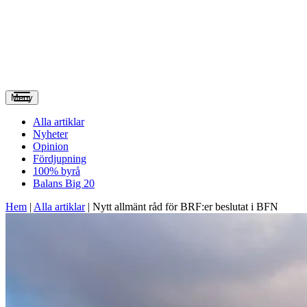
Meny
Alla artiklar
Nyheter
Opinion
Fördjupning
100% byrå
Balans Big 20
Hem
|
Alla artiklar
|
Nytt allmänt råd för BRF:er beslutat i BFN