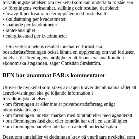
förvaltningsberättelsen om nyckeltal som kan underlätta förståelsen
av föreningens verksamhet, ställning och resultat, däribland:
• årsavgift per kvadratmeter upplåten med bostadsrätt
• skuldsättning per kvadratmeter
• sparande per kvadratmeter
• räntekänslighet
• energikostnad per kvadratmeter
– Om verksamhetens resultat innebär en förlust ska
bostadsrättsföreningen också lämna en upplysning om vad förlusten
innebär för föreningens möjligheter att finansiera sina framtida
ekonomiska åtaganden, säger Christian Stralström.
BFN har anammat FAR:s kommentarer
Utöver de nyckeltal som krävs av lagen kräver det allmänna rådet att
årsredovisningen ska ge följande information i
förvaltningsberättelsen:
• om föreningen är eller inte är privatbostadsföretag enligt
inkomstskattelagen
• om föreningen innehar marken med tomträtt eller med äganderätt
• om föreningens fastighet eller tomträtt har del i en samfällighet
• om föreningen har eller inte har en aktuell underhållsplan
Dessutom innehåller vägledningen krav på ytterligare nyckeltal som