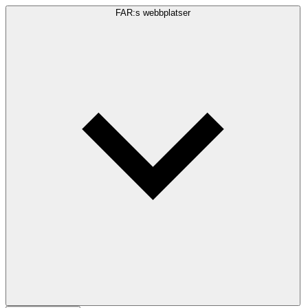
FAR:s webbplatser
Sökfråga
Sök