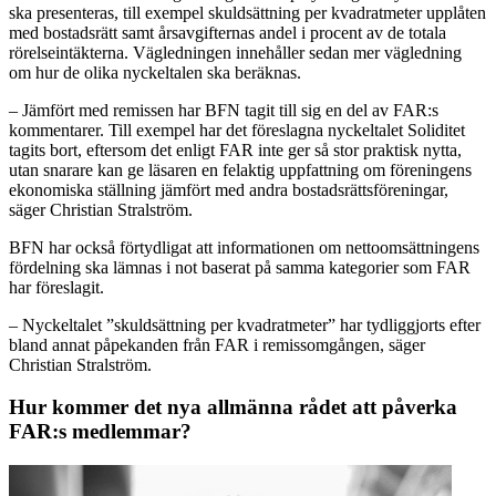
ska presenteras, till exempel skuldsättning per kvadratmeter upplåten
med bostadsrätt samt årsavgifternas andel i procent av de totala
rörelseintäkterna. Vägledningen innehåller sedan mer vägledning
om hur de olika nyckeltalen ska beräknas.
– Jämfört med remissen har BFN tagit till sig en del av FAR:s
kommentarer. Till exempel har det föreslagna nyckeltalet Soliditet
tagits bort, eftersom det enligt FAR inte ger så stor praktisk nytta,
utan snarare kan ge läsaren en felaktig uppfattning om föreningens
ekonomiska ställning jämfört med andra bostadsrättsföreningar,
säger Christian Stralström.
BFN har också förtydligat att informationen om nettoomsättningens
fördelning ska lämnas i not baserat på samma kategorier som FAR
har föreslagit.
– Nyckeltalet ”skuldsättning per kvadratmeter” har tydliggjorts efter
bland annat påpekanden från FAR i remissomgången, säger
Christian Stralström.
Hur kommer det nya allmänna rådet att påverka
FAR:s medlemmar?