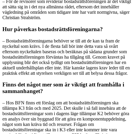
– För de revisorer som reviderar bostadsrättsföreningen är det viktigt
att sätta sig in i det nya allmänna rådet, eftersom det innehåller
vägledning på områden som tidigare inte har varit normgivna, säger
Christian Stralström.
Hur påverkas bostadsrättsföreningarna?
– Bostadsrättsföreningarna behöver se till att de kan ta fram de
nyckeltal som krävs. I de flesta fall bör inte detta vara så svårt
eftersom nyckeltalen baseras och beräknas på sådana grunder som
bostadsrättsföreningen förväntas ha tillgång till. Genom kravet på
upplysning blir det också tydligt om bostadsrättsföreningen har en
aktuell underhållsplan eller inte. Här kanske lagens krav leder till en
praktisk effekt att styrelsen verkligen ser till att belysa dessa frågor.
Finns det något mer som är viktigt att framhålla i
sammanhanget?
– Hos BFN finns ett förslag om att bostadsrättsföreningen ska
tillämpa K3 från och med 2025. Det skulle i så fall innebära att de
bostadsrättsföreningar som i dagens läge tillämpar K2 behöver göra
en analys över sin byggnad för att göra en komponentuppdelning,
något som kan kräva tid och resurser. Frågan om
bostadsrättsföreningar ska in i K3 eller inte kommer inte vara