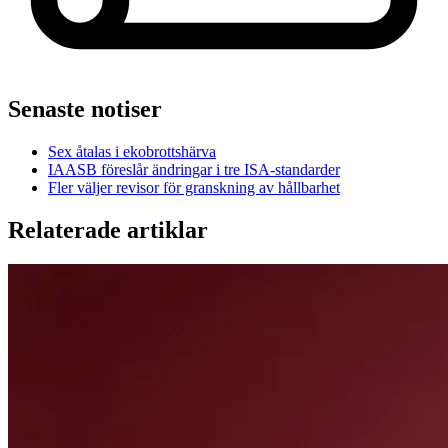
Senaste notiser
Sex åtalas i ekobrottshärva
IAASB föreslår ändringar i tre ISA-standarder
Fler väljer revisor för granskning av hållbarhet
Relaterade artiklar