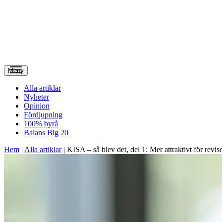
Meny
Alla artiklar
Nyheter
Opinion
Fördjupning
100% byrå
Balans Big 20
Hem
|
Alla artiklar
|
KISA – så blev det, del 1: Mer attraktivt för revis