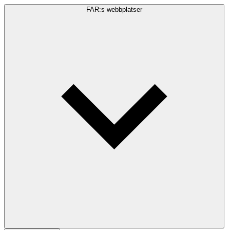
FAR:s webbplatser
Sökfråga
Sök